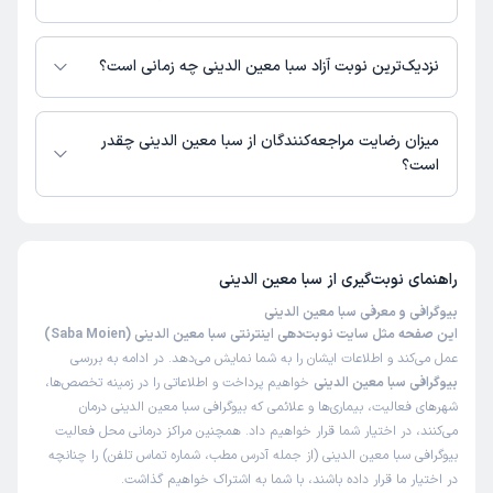
زمان انتظار:
0-15 دقیقه
در حال حاضر سبا معین الدینی مشاوره پزشکی آنلاین به صورت تلفنی و متنی
دارند.
بهترین روانشناس،،،منو از حالت ناامیدی و غم و اندوه و
نزدیک‌ترین نوبت آزاد سبا معین الدینی چه زمانی است؟
افسردگی نجات دادن
سبا معین الدینی از روز دوشنبه 19 مرداد 1405 بیمار جدید می‌پذیرند.
علت مراجعه:
درمان مشکلات روانی مرتبط با آسیب‌های گذشته (PTSD)
میزان رضایت مراجعه‌کنندگان از سبا معین الدینی چقدر
است؟
هیلدا
کاربر آزاد
تا کنون 25 نفر به سبا معین الدینی رای داده‌اند. میانگین امتیازی سبا معین
)
1404/02/15
(
الدینی 5 از 5 است.
این پزشک را پیشنهاد میکنم
راهنمای نوبت‌گیری از
سبا معین الدینی
زمان انتظار:
0-15 دقیقه
بیوگرافی و معرفی سبا معین الدینی
با سلام این روزا افردای مثل خانم دکتر بسیار کم پیدا میشه که تا
این صفحه مثل سایت نوبت‌دهی اینترنتی سبا معین الدینی (Saba Moien)
این حد دقیق و با حوصله به درمان بپردازند و دنبال نتیجه و
عمل می‌کند و اطلاعات ایشان را به شما نمایش می‌دهد. در ادامه به بررسی
درمان باشند تا پر کردن وقت، واقعا اشنایی با ایشون به عنوان
بیوگرافی سبا معین الدینی
خواهیم پرداخت و اطلاعاتی را در زمینه تخصص‌ها،
یک فرد اگاه و تحصیل کرده باعث افتخار و خوش شانسی بنده
شهرهای فعالیت، بیماری‌ها و علائمی که بیوگرافی سبا معین الدینی درمان
بود,سپاس
می‌کنند، در اختیار شما قرار خواهیم داد. همچنین مراکز درمانی محل فعالیت
بیوگرافی سبا معین الدینی (از جمله آدرس مطب، شماره تماس تلفن) را چنانچه
علت مراجعه:
درمان مشکلات روانی مرتبط با آسیب‌های گذشته (PTSD)
در اختیار ما قرار داده باشند، با شما به اشتراک خواهیم گذاشت.