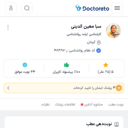
سبا معین الدینی
کارشناسی ارشد روانشناسی
کرمان
نوبت اینترنتی
کد نظام روانشناسی
:
ر-48387
5
(
25
نظر)
100
٪
پیشنهاد کاربران
34
نوبت موفق
3
پزشک ایشان را تایید کرده‌اند
.
نوبت مطب
مشاوره آنلاین
اطلاعات پزشک
نظرات
نوبت‌دهی مطب