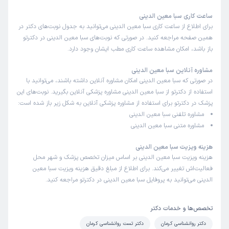
ساعت کاری سبا معین الدینی
کاربر دکترتو
کاربر آزاد
برای اطلاع از ساعت کاری سبا معین الدینی می‌توانید به جدول نوبت‌های دکتر در
)
1404/01/31
(
همین صفحه مراجعه کنید. در صورتی که نوبت‌های سبا معین الدینی در دکترتو
باز باشد، امکان مشاهده ساعت کاری مطب ایشان وجود دارد.
این پزشک را پیشنهاد میکنم
زمان انتظار:
0-15 دقیقه
مشاوره آنلاین سبا معین الدینی
در صورتی که سبا معین الدینی امکان مشاوره آنلاین داشته باشند، می‌توانید با
ایشون با چالش کشیدن ترس و مشوق شدن برای مواجهه بهم
استفاده از دکترتو از سبا معین الدینی مشاوره پزشکی آنلاین بگیرید. نوبت‌های این
کمک کردن که غلبه کنم و خانم دکتر باحوصله و خوش برخورد
پزشک در دکترتو برای استفاده از مشاوره پزشکی آنلاین به شکل زیر باز شده است:
اند
مشاوره تلفنی سبا معین الدینی
مشاوره متنی سبا معین الدینی
علت مراجعه:
درمان فوبیاها و ترس‌های غیرمنطقی
هزینه ویزیت سبا معین الدینی
هزینه ویزیت سبا معین الدینی بر اساس میزان تخصص پزشک و شهر محل
کاربر دکترتو
کاربر آزاد
)
1404/01/30
(
فعالیت‌اش تغییر می‌کند. برای اطلاع از مبلغ دقیق هزینه ویزیت سبا معین
الدینی می‌توانید به پروفایل سبا معین الدینی در دکترتو مراجعه کنید.
این پزشک را پیشنهاد میکنم
زمان انتظار:
0-15 دقیقه
تخصص‌ها و خدمات دکتر
خانم دکتری بسیار مهربان که پیشنهادات بسیار سازنده ای دارن و
دکتر روانشناسی کرمان
دکتر تست روانشناسی کرمان