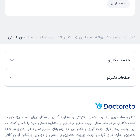
سمیه زارعی
شکست عشقی خورده بودم راهکار های خوبی برای گذار از سوگ
به من داد
علت مراجعه:
مشاوره برای مدیریت بحران و سوگ
پزشکی
بهترین دکتر روانشناسی ایران
دکتر روانشناسی کرمان
سبا معین الدینی
سبا
کاربر آزاد
)
1403/10/22
(
خدمات دکترتو
این پزشک را پیشنهاد میکنم
زمان انتظار:
0-15 دقیقه
صفحات دکترتو
یکی از بهترین روان پزشک های که تا حالا مراجعه کردم خیلی
خوب من رو راهنمایی کردن و بهم اعتماد به نفس دادن تا راهم
رو تو زندگی پیدا کنم خیلی ازشون ممنونم
دکترتو ساده‌ترین راه نوبت‌ دهی اینترنتی و مشاوره آنلاین پزشکان ایران است. پزشکان به
کمک دکترتو می‌توانند امکان نوبت دهی اینترنتی و مشاوره تلفنی خود را فعال کنند. به
سمانه
نوبت مطب از دکترتو
این ترتیب بیمار برای نوبت گیری از دکتر نیاز به روش‌های سنتی مثل تلفن زدن یا مراجعه
)
1403/08/14
(
حضوری ندارد. برای گرفتن نوبت ویزیت حضوری یا تلفنی از بهترین پزشکان ایران کافی