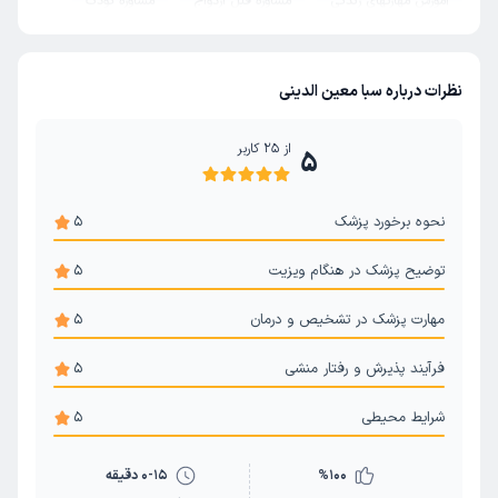
آموزش مهارتهای زندگی
مشاوره قبل ازدواج
مشاوره کودک
مشاوره مدیریت خشم
مشاوره رفتار درمانی
مشاوره خیانت
درمان استرس و اضطراب
نظرات درباره سبا معین الدینی
از
25
کاربر
5
نحوه برخورد پزشک
5
توضیح پزشک در هنگام ویزیت
5
مهارت پزشک در تشخیص و درمان
5
فرآیند پذیرش و رفتار منشی
5
شرایط محیطی
5
100
%
0-15 دقیقه