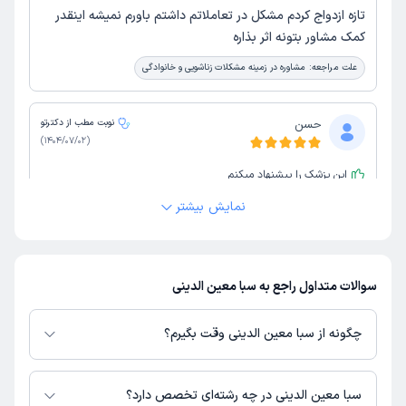
تازه ازدواج کردم مشکل در تعاملاتم داشتم باورم نمیشه اینقدر
کمک مشاور بتونه اثر بذاره
علت مراجعه:
مشاوره در زمینه مشکلات زناشویی و خانوادگی
حسن
نوبت مطب از دکترتو
)
1404/07/02
(
این پزشک را پیشنهاد میکنم
زمان انتظار:
0-15 دقیقه
نمایش بیشتر
خانم دکتر بسیار با دانش و لحن زیبا حال روحی آدم رو بهبود
می بخشد و کمک بسزایی به من در درمان افسردگیم کرد.
سوالات متداول راجع به سبا معین الدینی
علت مراجعه:
درمان افسردگی و اختلالات خلقی
چگونه از سبا معین الدینی وقت بگیرم؟
الهه
کاربر آزاد
)
1404/02/31
(
در صورتی که
سبا معین الدینی
دارای پروفایل فعال و نوبت‌دهی باز در پلتفرم
دکترتو باشند، می‌توانید از طریق این پلتفرم برای دریافت نوبت اقدام کنید. در
این پزشک را پیشنهاد میکنم
سبا معین الدینی در چه رشته‌ای تخصص دارد؟