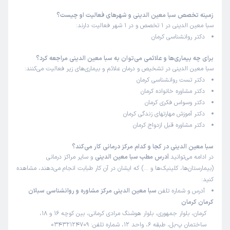
زمینه تخصص سبا معین الدینی و شهرهای فعالیت او چیست؟
کاربر دکترتو
کاربر آزاد
سبا معین الدینی در 1 تخصص و در 1 شهر فعالیت دارند:
)
1404/02/01
(
دکتر روانشناسی کرمان
این پزشک را پیشنهاد میکنم
برای چه بیماری‌ها و علائمی می‌توان به سبا معین الدینی مراجعه کرد؟
زمان انتظار:
0-15 دقیقه
سبا معین الدینی در تشخیص و درمان علائم و بیماری‌های زیر فعالیت می‌کنند:
دکتر تست روانشناسی کرمان
دکتر بسیار خوش برخورد و مهربان،وباید بگم پس از مراجعه به
دکتر مشاوره خانواده کرمان
ایشون احساس سبکی و ارامش زیادی داشتم و طرحواره های
دکتر وسواس فکری کرمان
ایشون خیلی به بنده کمک کرد
دکتر آموزش مهارتهای زندگی کرمان
علت مراجعه:
کمک به درمان اختلالات وسواس فکری-عملی (OCD)
دکتر مشاوره قبل ازدواج کرمان
سبا معین الدینی در کجا و کدام مرکز درمانی کار می‌کند؟
کاربر دکترتو
کاربر آزاد
در ادامه می‌توانید
آدرس مطب سبا معین الدینی
و سایر مراکز درمانی
)
1404/01/31
(
(بیمارستان‌ها، کلینیک‌ها و …) که ایشان در آن کار طبابت انجام می‌دهند، مشاهده
کنید:
این پزشک را پیشنهاد میکنم
آدرس و شماره تلفن
سبا معین الدینی مرکز مشاوره و روانشناسی سبلان
زمان انتظار:
0-15 دقیقه
کرمان کرمان
کرمان، بلوار جمهوری، بلوار هوشنگ مرادی کرمانی، بین کوچه 16 و 18،
عالی
ساختمان پ-بل، طبقه 6، واحد 12، شماره تلفن: 03432124709