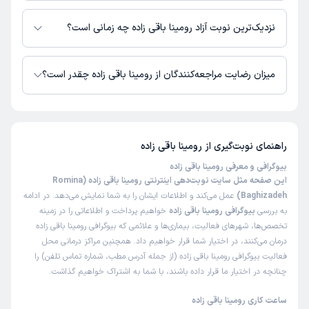
در حال حاضر اطلاعاتی درباره ارائه ویزیت آنلاین توسط رومینا باقی زاده در
دسترس نیست. برای دریافت اطلاعات دقیق‌تر، لطفاً با مطب تماس بگیرید.
نزدیک‌ترین نوبت آزاد رومینا باقی زاده چه زمانی است؟
زمان نوبت‌دهی و پذیرش بیماران با هماهنگی مطب مشخص می‌شود.
میزان رضایت مراجعه‌کنندگان از رومینا باقی زاده چقدر است؟
تاکنون امتیازی به رومینا باقی زاده داده نشده است.
راهنمای نوبت‌گیری از
رومینا باقی زاده
بیوگرافی و معرفی رومینا باقی زاده
این صفحه مثل سایت نوبت‌دهی اینترنتی رومینا باقی زاده (Romina
Baghizadeh)
عمل می‌کند و اطلاعات ایشان را به شما نمایش می‌دهد. در ادامه
به بررسی
بیوگرافی رومینا باقی زاده
خواهیم پرداخت و اطلاعاتی را در زمینه
تخصص‌ها، شهرهای فعالیت، بیماری‌ها و علائمی که بیوگرافی رومینا باقی زاده
درمان می‌کنند، در اختیار شما قرار خواهیم داد. همچنین مراکز درمانی محل
فعالیت بیوگرافی رومینا باقی زاده (از جمله آدرس مطب، شماره تماس تلفن) را
چنانچه در اختیار ما قرار داده باشند، با شما به اشتراک خواهیم گذاشت.
ساعت کاری رومینا باقی زاده