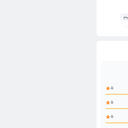
واج
دگی
5
5
5