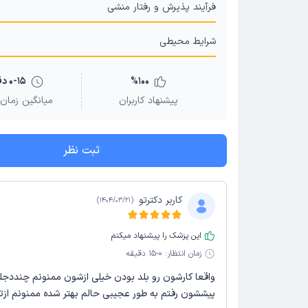
فرآیند پذیرش و رفتار منشی
شرایط محیطی
100
%
0-15 دقیقه
پیشنهاد کاربران
میانگین زمان 
ثبت نظر
کاربر دکترتو
)
1404/03/21
(
این پزشک را پیشنهاد میکنم
زمان انتظار:
0-15 دقیقه
واقعا کارشون رو بلد بودن خیلی ازشون ممنونم چنددجلس
پیششون رفتم به طور عجیبی حالم بهتر شده ممنونم ازت