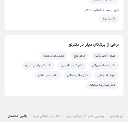
شهر و محله فعالیت دکتر
دکترتو پرند
برخی از پزشکان دیگر در دکترتو
مهدی آقاپور زنگنه
حافظ فتح
محمدرضا محمدی
دکتر اسداله میرزائی
دکتر کیمیا آله یاری
دکتر اکبر رفیعی تبریزی
ذبیح اله راستی
دکتر جلال سلطانی
دکتر حمید هادی
دکتر عبدالرضا سبزواری
های پزشکی
بهترین دکتر کار درمانی ایران
دکتر کار درمانی پرند
رامین محمدی