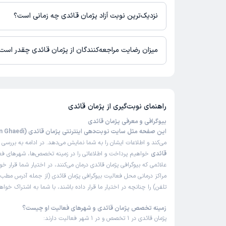
در حال حاضر پژمان قائدی مشاوره پزشکی آنلاین به صورت تلفنی و متنی
نزدیک‌ترین نوبت آزاد پژمان قائدی چه زمانی است؟
پژمان قائدی از روز شنبه 17 مرداد 1405 بیمار جدید می‌پذیرند.
میزان رضایت مراجعه‌کنندگان از پژمان قائدی چقدر است
تا کنون 2 نفر به پژمان قائدی رای داده‌اند. میانگین امتیازی پژمان قائدی 5 از 5 است.
راهنمای نوبت‌گیری از
پژمان قائدی
بیوگرافی و معرفی پژمان قائدی
این صفحه مثل سایت نوبت‌دهی اینترنتی پژمان قائدی (Pezhman Ghaedi)
می‌کند و اطلاعات ایشان را به شما نمایش می‌دهد. در ادامه به بررسی
ب
قائدی
خواهیم پرداخت و اطلاعاتی را در زمینه تخصص‌ها، شهرهای فعال
علائمی که بیوگرافی پژمان قائدی درمان می‌کنند، در اختیار شما قرار 
مراکز درمانی محل فعالیت بیوگرافی پژمان قائدی (از جمله آدرس مطب
تلفن) را چنانچه در اختیار ما قرار داده باشند، با شما به اشتراک خو
زمینه تخصص پژمان قائدی و شهرهای فعالیت او چیست؟
پژمان قائدی در 1 تخصص و در 1 شهر فعالیت دارند: