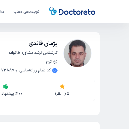
نوبت‌دهی مطب
مشا
پژمان قائدی
کارشناس ارشد مشاوره خانواده
کرج
کد نظام روانشناسی
:
ر-73887
5
100
٪
پیشنهاد ک
(
2
نظر)