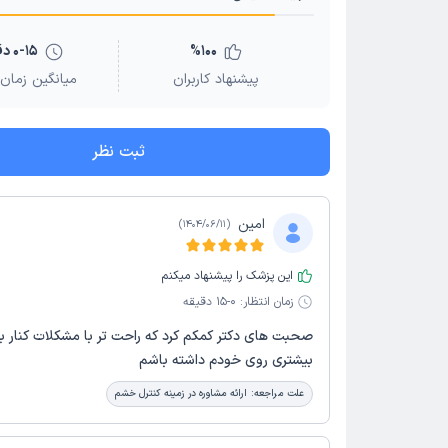
100
%
0-15 دقیقه
پیشنهاد کاربران
میانگین زمان 
ثبت نظر
امین
)
1404/06/11
(
این پزشک را پیشنهاد میکنم
زمان انتظار:
0-15 دقیقه
صحبت هاى دكتر كمكم كرد كه راحت تر با مشكلات كنار بي
بيشترى روى خودم داشته باشم
علت مراجعه:
ارائه مشاوره در زمینه کنترل خشم