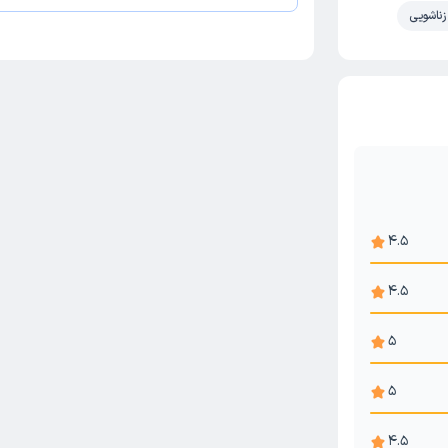
زناشویی
4.5
4.5
5
5
4.5