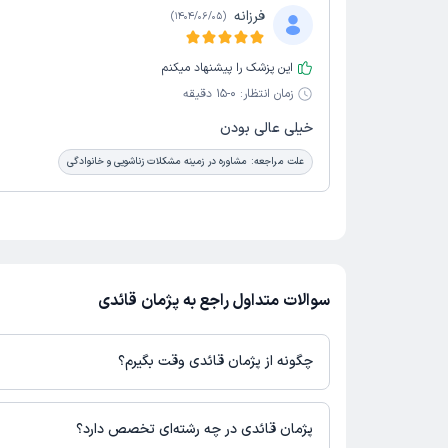
فرزانه
)
1404/06/05
(
این پزشک را پیشنهاد میکنم
زمان انتظار:
0-15 دقیقه
خیلی عالی بودن
علت مراجعه:
مشاوره در زمینه مشکلات زناشویی و خانوادگی
سوالات متداول راجع به پژمان قائدی
چگونه از پژمان قائدی وقت بگیرم؟
در صورتی که
پژمان قائدی
دارای پروفایل فعال و نوبت‌دهی باز در پلتفرم
می‌توانید از طریق این پلتفرم برای دریافت نوبت اقدام کنید. در صورت 
پژمان قائدی در چه رشته‌ای تخصص دارد؟
پزشک در دکترتو، امکان مشاهده نوبت‌های آزاد، آدرس مطب، شماره تم