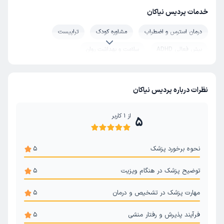
خدمات پردیس نیاکان
درمان استرس و اضطراب
مشاوره کودک
تراپیست
بیش فعالی ADHD
سلامت و بهداشت روان
مشاور روابط عاطفی
مشاوره رفتار درمانی
درمان سندرم آسپرگر
مشاوره مدیریت خشم
روانکاوی
درمان وسواس
نظرات درباره پردیس نیاکان
از
1
کاربر
5
نحوه برخورد پزشک
5
توضیح پزشک در هنگام ویزیت
5
مهارت پزشک در تشخیص و درمان
5
فرآیند پذیرش و رفتار منشی
5