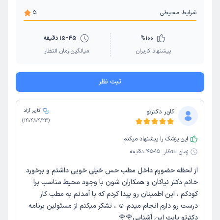
شرایط محیطی
5
100
%
15-45 دقیقه
پیشنهاد کاربران
میانگین زمان انتظار
ثبت نظر
کاربر دکترتو
کاربر آزاد
)
1404/04/23
(
این پزشک را پیشنهاد میکنم
زمان انتظار:
15-45 دقیقه
از لحظه حضورم داخل مطب حس خیلی خوبی داشتم و برخورد
خانم دکتر نیاکان و همکاران شون با وجود محیط مناسب برا
کودکم ، این اطمینان رو پیدا کردم که با آمدنم به مطب کار
درست رو دارم انجام میدم ☺️ ، تشکر میکنم از مسئولین برنامه
دکترتو بابت این آشنایی🌹🌹