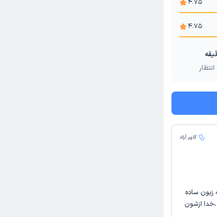
4.75
4.75
انتظار
کاربر آزاد
 زبون ساده
،خدا ازشون