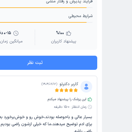
فرآیند پذیرش و رفتار منشی
شرایط محیطی
100
%
0-15 دقیقه
پیشنهاد کاربران
میانگین زمان 
ثبت نظر
کاربر دکترتو
)
1404/09/16
(
این پزشک را پیشنهاد میکنم
زمان انتظار:
0-15 دقیقه
بسیار عالی و باحوصله بودند،خوش رو و خوش‌برخورد به
برای ادم توضیح میدهند،ما که خیلی ازشون راضی بودیم 
راضی باشه.