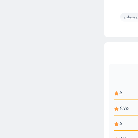
ن وسواس
و اضطراب
5
4.75
5