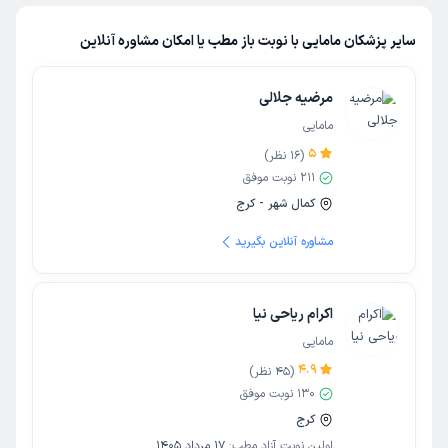
سایر پزشکان مامایی با نوبت باز مطب یا امکان مشاوره آنلاین
مرضیه جلالی
مامایی
5
(
16
نظر)
211
نوبت موفق
کمال شهر - کرج
مشاوره آنلاین بگیرید
اکرام ریاحی نیا
مامایی
4.9
(
45
نظر)
130
نوبت موفق
کرج
اولین نوبت آزاد مطب:
17 مرداد 1405