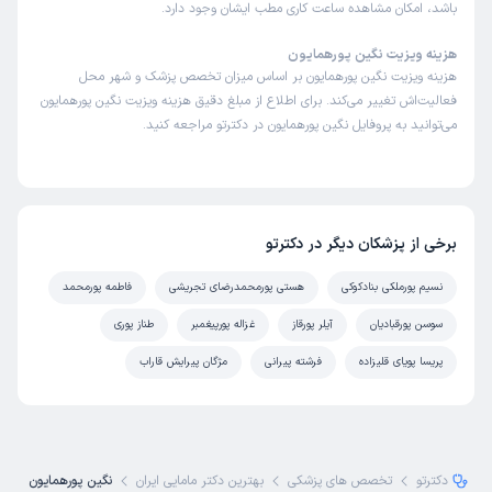
باشد، امکان مشاهده ساعت کاری مطب ایشان وجود دارد.
هزینه ویزیت نگین پورهمایون
هزینه ویزیت نگین پورهمایون بر اساس میزان تخصص پزشک و شهر محل
فعالیت‌اش تغییر می‌کند. برای اطلاع از مبلغ دقیق هزینه ویزیت نگین پورهمایون
می‌توانید به پروفایل نگین پورهمایون در دکترتو مراجعه کنید.
برخی از پزشکان دیگر در دکترتو
نسیم پورملکی بنادکوکی
هستی پورمحمدرضای تجریشی
فاطمه پورمحمد
سوسن پورقبادیان
آیلر پورقاز
غزاله پورپیغمبر
طناز پوری
پریسا پویای قلیزاده
فرشته پیرانی
مژگان پیرایش قاراب
دکترتو
تخصص های پزشکی
بهترین دکتر مامایی ایران
نگین پورهمایون