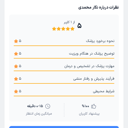
نظرات درباره نگار محمدی
از
1
کاربر
5
نحوه برخورد پزشک
5
توضیح پزشک در هنگام ویزیت
5
مهارت پزشک در تشخیص و درمان
5
فرآیند پذیرش و رفتار منشی
5
شرایط محیطی
5
100
%
0-15 دقیقه
پیشنهاد کاربران
میانگین زمان انتظار