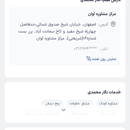
آدرس مطب نگار محمدی
مرکز مشاوره آوان
آدرس:
اصفهان، خیابان شیخ صدوق شمالی،حدفاصل
چهارراه شیخ مفید و کاخ سعادت آباد، بن بست
شماره16(شریعتی)، مرکز مشاوره آوان
تلفن:
0313664****
نمایش روی نقشه
خدمات نگار محمدی
مشاوره کودک
مشاور خانواده
زوج درمانی
درمان وسواس
مشاوره طلاق
مشاوره حل تعارض ازدواج
مشاوره قبل ازدواج
تراپیست
وسواس فکری