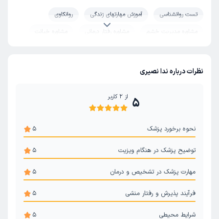
تست روانشناسی
آموزش مهارتهای زندگی
روانکاوی
مشاوره مدیریت خشم
مشاوره رفتار درمانی
مشاوره خیانت
سلامت و بهداشت روان
پانیک
درمان خودآزاری
روان درمانی
مشاوره قبل ازدواج
درمان استرس و اضطراب
نظرات درباره ندا نصیری
درمان اختلال شخصیت مرزی
زوج درمانی
از
2
کاربر
5
نحوه برخورد پزشک
5
توضیح پزشک در هنگام ویزیت
5
مهارت پزشک در تشخیص و درمان
5
فرآیند پذیرش و رفتار منشی
5
شرایط محیطی
5