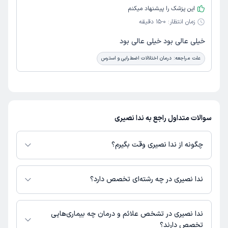
این پزشک را پیشنهاد میکنم
زمان انتظار:
0-15 دقیقه
خیلی عالی بود خیلی عالی بود
علت مراجعه:
درمان اختلالات اضطرابی و استرس
سوالات متداول راجع به ندا نصیری
چگونه از ندا نصیری وقت بگیرم؟
در صورتی که
ندا نصیری
دارای پروفایل فعال و نوبت‌دهی باز در پلتفرم دکترتو
باشند، می‌توانید از طریق این پلتفرم برای دریافت نوبت اقدام کنید. در صورت
ندا نصیری در چه رشته‌ای تخصص دارد؟
فعال بودن پروفایل پزشک در دکترتو، امکان مشاهده نوبت‌های آزاد، آدرس مطب،
شماره تماس، برنامه حضور در مطب، تصاویر پزشک، ساعات کاری و سایر اطلاعات
ندا نصیری در رشته‌های زیر (پیراپزشکی) تخصص دارند:
مرتبط با خدمات پزشکی و نوبت‌گیری ممکن است در پروفایل ایشان در دکترتو در
روانشناسی
ندا نصیری در تشخص علائم و درمان چه بیماری‌هایی
دسترس باشد
تخصص دارند؟