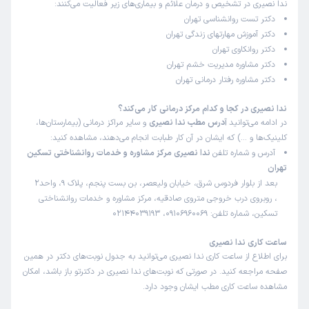
ندا نصیری در تشخیص و درمان علائم و بیماری‌های زیر فعالیت می‌کنند:
دکتر تست روانشناسی تهران
دکتر آموزش مهارتهای زندگی تهران
دکتر روانکاوی تهران
دکتر مشاوره مدیریت خشم تهران
دکتر مشاوره رفتار درمانی تهران
ندا نصیری در کجا و کدام مرکز درمانی کار می‌کند؟
در ادامه می‌توانید
آدرس مطب ندا نصیری
و سایر مراکز درمانی (بیمارستان‌ها،
کلینیک‌ها و …) که ایشان در آن کار طبابت انجام می‌دهند، مشاهده کنید:
آدرس و شماره تلفن
ندا نصیری مرکز مشاوره و خدمات روانشناختی تسکین
تهران
بعد از بلوار فردوس شرق، خیابان ولیعصر، بن بست پنجم، پلاک 9، واحد2
، روبروی درب خروجی متروی صادقیه، مرکز مشاوره و خدمات روانشناختی
تسکین، شماره تلفن: 09106960069، 02144039193
ساعت کاری ندا نصیری
برای اطلاع از ساعت کاری ندا نصیری می‌توانید به جدول نوبت‌های دکتر در همین
صفحه مراجعه کنید. در صورتی که نوبت‌های ندا نصیری در دکترتو باز باشد، امکان
مشاهده ساعت کاری مطب ایشان وجود دارد.