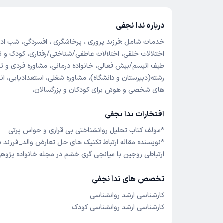
درباره ندا نجفی
خدمات شامل :فرزند پروری ، پرخاشگری ، افسردگی، شب ادرا
اختلالات خلقی، اختلالات عاطفی/شناختی/رفتاری، کودک و ن
طیف اتیسم/بیش فعالی، خانواده درمانی، مشاوره فردی و ت
رشته(دبیرستان و دانشگاه)، مشاوره شغلی، استعدادیابی، ان
های شخصی و هوش برای کودکان و بزرگسالان،
افتخارات ندا نجفی
*مولف کتاب تحلیل روانشناختی بی قراری و حواس پرتی
*نویسنده مقاله ارتباط تکنیک های حل تعارض والد_فرزند با
ارتباطی زوجین با میانجی گری خشم در مجله خانواده پژوه
تخصص های ندا نجفی
کارشناسی ارشد روانشناسی
کارشناسی ارشد روانشناسی کودک