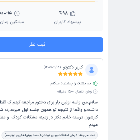
98
%
0-15 دقیقه
پیشنهاد کاربران
میانگین زمان 
ثبت نظر
کاربر دکترتو
)
1405/04/18
(
این پزشک را پیشنهاد میکنم
زمان انتظار:
0-15 دقیقه
سلام.من واسه اولین بار برای دخترم مراجعه کردم ک اظط
داشت.و واقعا از نتیجه تو همون جلسه اول حیرت،زده شد
کارشون درسته خانم دکتر در زمینه مشکلات کودک. و مطم
میدم
علت مراجعه:
درمان اختلالات روانی کودکان (مانند بیش‌فعالی یا اوتیسم)