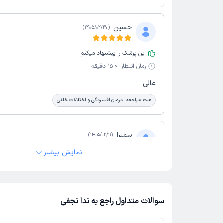
حسین
)
1405/02/30
(
این پزشک را پیشنهاد میکنم
زمان انتظار:
0-15 دقیقه
عالی
علت مراجعه:
درمان افسردگی و اختلالات خلقی
سمیرا
)
1405/02/11
(
نمایش بیشتر
این پزشک را پیشنهاد میکنم
زمان انتظار:
0-15 دقیقه
برای انتخاب رشته و برنامه ریزی تحصیلی پسرم رو پیششو
سوالات متداول راجع به ندا نجفی
خیلی نتیجه خوبی گرفتم باصبر و حوصله هستن و روی ان
خیلی کار کردن