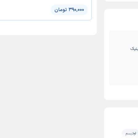
390,000 تومان
، نبش امامیه 8، کلینیک
اوتیسم