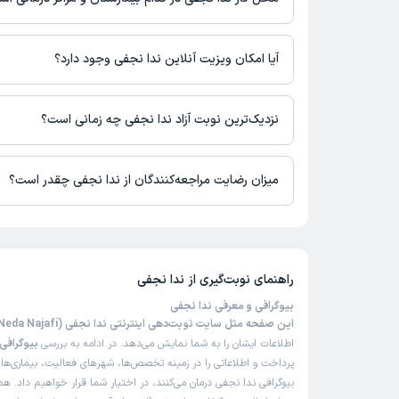
علت مراجعه:
درمان اختلالات اضطرابی و استرس
اطلاعاتی درباره محل فعالیت ندا نجفی در مراکز درمانی در دسترس ن
آیا امکان ویزیت آنلاین ندا نجفی وجود دارد؟
زیبا
)
1404/11/02
(
در حال حاضر ندا نجفی مشاوره پزشکی آنلاین به صورت تلفنی و متنی د
نزدیک‌ترین نوبت آزاد ندا نجفی چه زمانی است؟
این پزشک را پیشنهاد میکنم
زمان انتظار:
0-15 دقیقه
ندا نجفی از روز شنبه 17 مرداد 1405 بیمار جدید می‌پذیرند.
میزان رضایت مراجعه‌کنندگان از ندا نجفی چقدر است؟
عالی
تا کنون 35 نفر به ندا نجفی رای داده‌اند. میانگین امتیازی ندا نجفی 5 از 5 است.
علت مراجعه:
مشاوره در زمینه مشکلات زناشویی و خانوادگی
مشا
راهنمای نوبت‌گیری از
ندا نجفی
الهام
)
1404/11/01
(
بیوگرافی و معرفی ندا نجفی
این پزشک را پیشنهاد میکنم
این صفحه مثل سایت نوبت‌دهی اینترنتی ندا نجفی (Neda Najafi)
اطلاعات ایشان را به شما نمایش می‌دهد. در ادامه به بررسی
بیوگرافی 
خیلی با حوصله و حاذق هستند
پرداخت و اطلاعاتی را در زمینه تخصص‌ها، شهرهای فعالیت، بیماری‌ها 
بیوگرافی ندا نجفی درمان می‌کنند، در اختیار شما قرار خواهیم داد. هم