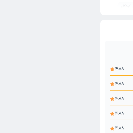
 کودکان
 قبل ازدواج
انی
4.88
4.88
4.88
4.88
4.88