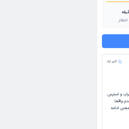
انتظار
کاربر آزاد
راب و استرس
م.واقعا
عنن ادامه