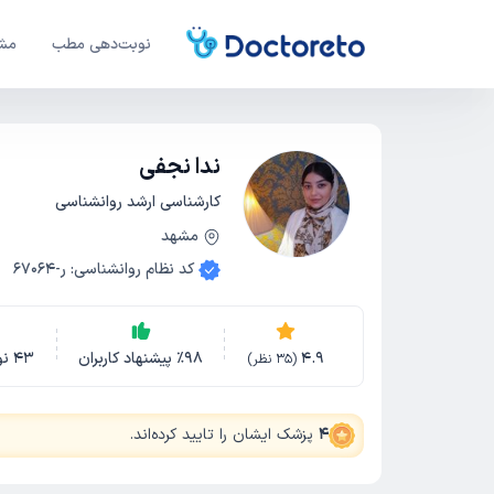
نوبت‌دهی مطب
مشا
ندا نجفی
کارشناسی ارشد روانشناسی
مشهد
کد نظام روانشناسی
:
ر-67064
4.9
98
٪
پیشنهاد کاربران
43
نو
(
35
نظر)
4
پزشک ایشان را تایید کرده‌اند
.