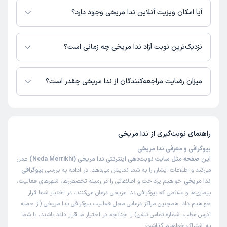
آیا امکان ویزیت آنلاین ندا مریخی وجود دارد؟
در حال حاضر اطلاعاتی درباره ارائه ویزیت آنلاین توسط ندا مریخی در دسترس
نیست. برای دریافت اطلاعات دقیق‌تر، لطفاً با مطب تماس بگیرید.
نزدیک‌ترین نوبت آزاد ندا مریخی چه زمانی است؟
زمان نوبت‌دهی و پذیرش بیماران با هماهنگی مطب مشخص می‌شود.
میزان رضایت مراجعه‌کنندگان از ندا مریخی چقدر است؟
تاکنون امتیازی به ندا مریخی داده نشده است.
راهنمای نوبت‌گیری از
ندا مریخی
بیوگرافی و معرفی ندا مریخی
این صفحه مثل سایت نوبت‌دهی اینترنتی ندا مریخی (Neda Merrikhi)
عمل
می‌کند و اطلاعات ایشان را به شما نمایش می‌دهد. در ادامه به بررسی
بیوگرافی
ندا مریخی
خواهیم پرداخت و اطلاعاتی را در زمینه تخصص‌ها، شهرهای فعالیت،
بیماری‌ها و علائمی که بیوگرافی ندا مریخی درمان می‌کنند، در اختیار شما قرار
خواهیم داد. همچنین مراکز درمانی محل فعالیت بیوگرافی ندا مریخی (از جمله
آدرس مطب، شماره تماس تلفن) را چنانچه در اختیار ما قرار داده باشند، با شما
به اشتراک خواهیم گذاشت.