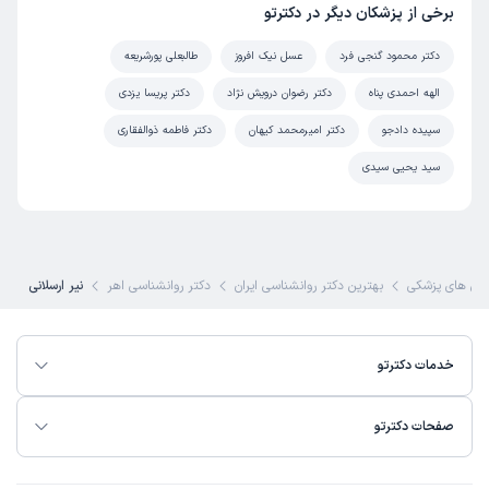
برخی از پزشکان دیگر در دکترتو
نیر
کاربر آزاد
)
1403/05/08
(
دکتر محمود گنجی فرد
عسل نیک افروز
طالبعلی پورشریعه
این پزشک را پیشنهاد میکنم
الهه احمدی پناه
دکتر رضوان درویش نژاد
دکتر پریسا یزدی
زمان انتظار:
0-15 دقیقه
سپیده دادجو
دکتر امیرمحمد کیهان
دکتر فاطمه ذوالفقاری
پسرم رو میبرم و در حال حاضر راضی ام در ادامه ببینیم چه
سید یحیی سیدی
میشود
نیر ارسلانی
)
1405/02/29 - 23:05
(
ممنون🙏🌺
ص های پزشکی
بهترین دکتر روانشناسی ایران
دکتر روانشناسی اهر
نیر ارسلانی
خدمات دکترتو
صفحات دکترتو