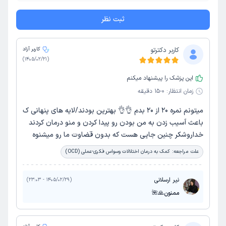
ثبت نظر
کاربر دکترتو
کاربر آزاد
)
1405/02/21
(
این پزشک را پیشنهاد میکنم
زمان انتظار:
0-15 دقیقه
میتونم نمره ۲۰ از ۲۰ بدم 👌👌 بهترین بودند/لایه های پنهانی ک
باعث آسیب زدن به من بودن رو پیدا کردن و منو درمان کردند
خداروشکر چنین جایی هست که بدون قضاوت ما رو میشنوه
علت مراجعه:
کمک به درمان اختلالات وسواس فکری-عملی (OCD)
نیر ارسلانی
)
1405/02/29 - 23:03
(
ممنون🙏🌺