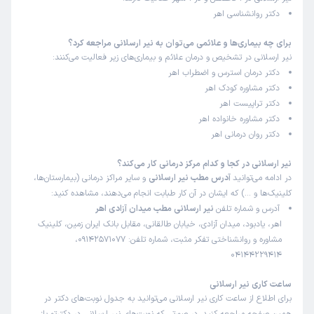
زمان انتظار:
0-15 دقیقه
دکتر روانشناسی اهر
واقعا خوب و محیطی آرام بخش
برای چه بیماری‌ها و علائمی می‌توان به نیر ارسلانی مراجعه کرد؟
نیر ارسلانی در تشخیص و درمان علائم و بیماری‌های زیر فعالیت می‌کنند:
علت مراجعه:
درمان افسردگی و اختلالات خلقی
دکتر درمان استرس و اضطراب اهر
دکتر مشاوره کودک اهر
نیر ارسلانی
)
1405/02/29 - 23:04
(
دکتر تراپیست اهر
ممنون🙏🌺
دکتر مشاوره خانواده اهر
دکتر روان درمانی اهر
نیر ارسلانی در کجا و کدام مرکز درمانی کار می‌کند؟
کاربر دکترتو
کاربر آزاد
در ادامه می‌توانید
آدرس مطب نیر ارسلانی
و سایر مراکز درمانی (بیمارستان‌ها،
)
1403/11/22
(
کلینیک‌ها و …) که ایشان در آن کار طبابت انجام می‌دهند، مشاهده کنید:
این پزشک را پیشنهاد میکنم
آدرس و شماره تلفن
نیر ارسلانی مطب میدان آزادی اهر
زمان انتظار:
0-15 دقیقه
اهر، یادبود، میدان آزادی، خیابان طالقانی، مقابل بانک ایران زمین، کلینیک
مشاوره و روانشناختی تفکر مثبت، شماره تلفن: 09142571077،
حس خوبی گرفتم و قرار شد جلسات رو ادامه بدم
04144229414
علت مراجعه:
کمک به درمان اختلالات وسواس فکری-عملی (OCD)
ساعت کاری نیر ارسلانی
برای اطلاع از ساعت کاری نیر ارسلانی می‌توانید به جدول نوبت‌های دکتر در
نیر ارسلانی
)
1405/02/29 - 23:05
(