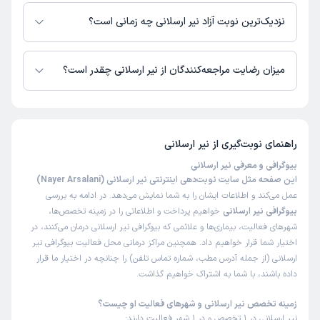
در حال حاضر نیر ارسلانی مشاوره پزشکی تلفنی فعال دارند.
علت مراجعه:
درمان اختلالات اضطرابی و استرس
نزدیک‌ترین نوبت آزاد نیر ارسلانی چه زمانی است؟
نیر ارسلانی
نیر ارسلانی از روز یکشنبه 18 مرداد 1405 بیمار جدید می‌پذیرند.
)
1405/02/29 - 23:04
(
ممنون🙏🌺
میزان رضایت مراجعه‌کنندگان از نیر ارسلانی چقدر است؟
تا کنون 11 نفر به نیر ارسلانی رای داده‌اند. میانگین امتیازی نیر ارسلانی 5 از 5
است.
توحید
نوبت مطب از دکترتو
)
1404/08/08
(
راهنمای نوبت‌گیری از
نیر ارسلانی
این پزشک را پیشنهاد نمیکنم
بیوگرافی و معرفی نیر ارسلانی
زمان انتظار:
0-15 دقیقه
این صفحه مثل سایت نوبت‌دهی اینترنتی نیر ارسلانی (Nayer Arsalani)
عمل می‌کند و اطلاعات ایشان را به شما نمایش می‌دهد. در ادامه به بررسی
عدم رضایت
بیوگرافی نیر ارسلانی
خواهیم پرداخت و اطلاعاتی را در زمینه تخصص‌ها،
علت مراجعه:
مشاوره در زمینه مشکلات زناشویی و خانوادگی
شهرهای فعالیت، بیماری‌ها و علائمی که بیوگرافی نیر ارسلانی درمان می‌کنند، در
اختیار شما قرار خواهیم داد. همچنین مراکز درمانی محل فعالیت بیوگرافی نیر
ارسلانی (از جمله آدرس مطب، شماره تماس تلفن) را چنانچه در اختیار ما قرار
کاربر دکترتو
نوبت مطب از دکترتو
داده باشند، با شما به اشتراک خواهیم گذاشت.
)
1404/05/21
(
زمینه تخصص نیر ارسلانی و شهرهای فعالیت او چیست؟
این پزشک را پیشنهاد میکنم
نیر ارسلانی در 1 تخصص و در 1 شهر فعالیت دارند: