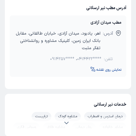
آدرس مطب نیر ارسلانی
مطب میدان آزادی
آدرس:
اهر، یادبود، میدان آزادی، خیابان طالقانی، مقابل
بانک ایران زمین، کلینیک مشاوره و روانشناختی
تفکر مثبت
تلفن:
0414422****
،
0914257****
نمایش روی نقشه
خدمات نیر ارسلانی
درمان استرس و اضطراب
مشاوره کودک
تراپیست
مشاور خانواده
روان درمانی
مشاوره طلاق
وسواس فکری