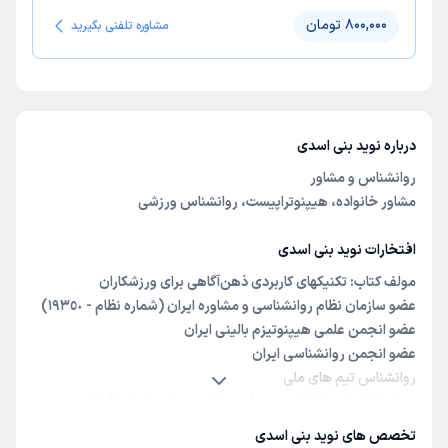
800,000 تومان
مشاوره تلفنی بگیرید
درباره نوید بنی اسدی
روانشناس و مشاور
مشاور خانواده، هیپنوتراپیست، روانشناس ورزشی
افتخارات نوید بنی اسدی
مولف کتاب:
تکنیکهای کاربردی ذهن‌آگاهی برای ورزشکاران
عضو سازمان نظام روانشناسی و مشاوره ایران (شماره نظام - ١٩٣٥٠)
عضو انجمن علمى هيپنوتيزم بالينى ايران
عضو انجمن روانشناسى ايران
روانشناس تیم های ملی
مسئول كميته روانشناسى هيأت پزشكى ورزشى استان گيلان
دبیر هیأت کوهنوردی شهرستان رشت
تخصص های نوید بنی اسدی