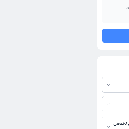
.
رم دکترتو باشند،
فعال بودن پروفایل
اس، برنامه حضور
 پزشکی و
یی تخصص