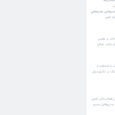
رستان‌ها،
د:
ندرعباس بندرعباس
مان عرفان، طبقه سوم، واحد 34، شماره تلفن:
دکتر در همین
 باشد، امکان
 با استفاده از
شک در دکترتو برای
فعالیت‌اش تغییر
 به پروفایل نسیم