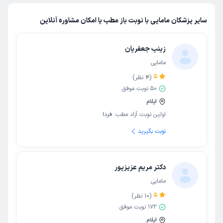
سایر پزشکان مامایی با نوبت باز مطب یا امکان مشاوره آنلاین
زینب جعفریان
مامایی
5
(
4
نظر)
50
نوبت موفق
ایلام
اولین نوبت آزاد مطب:
فردا
نوبت بگیرید
دکتر مریم عزیزپور
مامایی
5
(
10
نظر)
172
نوبت موفق
ایلام