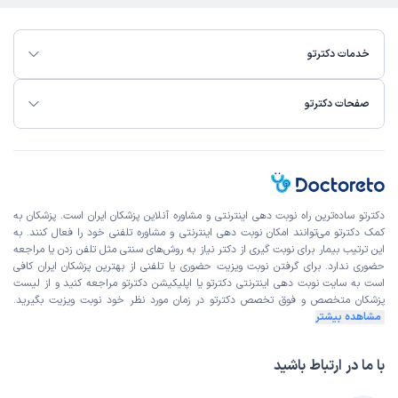
زمان انتظار:
0-15 دقیقه
یکی از بهترین های شهرقدس برای اولین مراجعه با اخلاق بسیار
خدمات دکترتو
عالی ک داشتند استرس و اضطراب من کمتر شد و خیلی ممنونم
ازشون و قراره تحت نظرشون باشم حتما پیشنهاد میکنم بهترین
صفحات دکترتو
دکتر هستن
علت مراجعه:
مشاوره بارداری
کاربر دکترتو
کاربر آزاد
دکترتو ساده‌ترین راه نوبت‌ دهی اینترنتی و مشاوره آنلاین پزشکان ایران است. پزشکان به
)
1405/03/03
(
کمک دکترتو می‌توانند امکان نوبت دهی اینترنتی و مشاوره تلفنی خود را فعال کنند. به
این پزشک را پیشنهاد میکنم
این ترتیب بیمار برای نوبت گیری از دکتر نیاز به روش‌های سنتی مثل تلفن زدن یا مراجعه
حضوری ندارد. برای گرفتن نوبت ویزیت حضوری یا تلفنی از بهترین پزشکان ایران کافی
زمان انتظار:
0-15 دقیقه
است به
سایت نوبت دهی اینترنتی
دکترتو یا اپلیکیشن دکترتو مراجعه کنید و از
لیست
پزشکان متخصص و فوق تخصص
دکترتو در زمان مورد نظر خود نوبت ویزیت بگیرید.
بسیار پزشک با حوصله و حاذقی هستن و همکارانشون هم عالی
مشاهده بیشتر
بود
علت مراجعه:
تنبلی تخمدان و پریود نام
با ما در ارتباط باشید