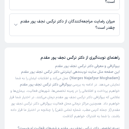
است؟
زمان انتظار:
0-15 دقیقه
دکتر نرگس نجف پور مقدم از روز یکشنبه 18 مرداد 1405 بیمار جدید می‌پذیرند.
محیط امن و رفتار مناسب
میزان رضایت مراجعه‌کنندگان از دکتر نرگس نجف پور مقدم
علت مراجعه:
زخم دهان رحم
چقدر است؟
تا کنون 51 نفر به دکتر نرگس نجف پور مقدم رای داده‌اند. میانگین امتیازی دکتر
فاطمه
نوبت مطب از دکترتو
نرگس نجف پور مقدم 5 از 5 است.
)
1405/03/27
(
راهنمای نوبت‌گیری از
دکتر نرگس نجف پور مقدم
این پزشک را پیشنهاد میکنم
زمان انتظار:
15-45 دقیقه
بیوگرافی و معرفی دکتر نرگس نجف پور مقدم
این صفحه مثل سایت نوبت‌دهی اینترنتی دکتر نرگس نجف پور مقدم
علاوه بر محیط مناسب و آرام..عیر از درمان علمی خانم دکتر
(Narges Najafpur Moghadam)
عمل می‌کند و اطلاعات ایشان را به شما
...بسیار صبور و همدرد بامن بودن..واقعا اولین بار بود دیدم یه
نمایش می‌دهد. در ادامه به بررسی
بیوگرافی دکتر نرگس نجف پور مقدم
پزشک بامن اینقدر همدرد و همراه هست ..ازشون ممنونم
خواهیم پرداخت و اطلاعاتی را در زمینه تخصص‌ها، شهرهای فعالیت، بیماری‌ها و
علائمی که بیوگرافی دکتر نرگس نجف پور مقدم درمان می‌کنند، در اختیار شما قرار
علت مراجعه:
عفونت های مکرر
خواهیم داد. همچنین مراکز درمانی محل فعالیت بیوگرافی دکتر نرگس نجف پور
مقدم (از جمله آدرس مطب، شماره تماس تلفن) را چنانچه در اختیار ما قرار داده
باشند، با شما به اشتراک خواهیم گذاشت.
کاربر دکترتو
کاربر آزاد
)
1405/03/25
(
زمینه تخصص دکتر نرگس نجف پور مقدم و شهرهای فعالیت او چیست؟