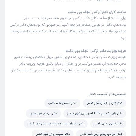
ساعت کاری دکتر نرگس نجف پور مقدم
نرگس
نوبت مطب از دکترتو
برای اطلاع از ساعت کاری دکتر نرگس نجف پور مقدم می‌توانید به جدول
)
1405/03/24
(
نوبت‌های دکتر در همین صفحه مراجعه کنید. در صورتی که نوبت‌های دکتر نرگس
این پزشک را پیشنهاد میکنم
نجف پور مقدم در دکترتو باز باشد، امکان مشاهده ساعت کاری مطب ایشان وجود
زمان انتظار:
0-15 دقیقه
دارد.
این دومین بار هست که خانم دکتر منو ویزیت کردن و واقعا
هزینه ویزیت دکتر نرگس نجف پور مقدم
پزشکی به خوبی و با دانشی مثل ایشون ندیدم. اولین باری بود
هزینه ویزیت دکتر نرگس نجف پور مقدم بر اساس میزان تخصص پزشک و شهر
که یک پزشک برام ۲۰ دقیقه وقت گذاشت و به حرفم گوش داد و
محل فعالیت‌اش تغییر می‌کند. برای اطلاع از مبلغ دقیق هزینه ویزیت دکتر
معاینه کامل کرد. تحت نظر ایشون هستم به عنوان یک باردار و
نرگس نجف پور مقدم می‌توانید به پروفایل دکتر نرگس نجف پور مقدم در دکترتو
مراجعه کنید.
واقعا راضی ام
علت مراجعه:
بارداری
تخصص‌ها و خدمات دکتر
دکتر زنان و زایمان شهر قدس
دکتر عمومی شهر قدس
کاربر دکترتو
نوبت مطب از دکترتو
)
1405/03/19
(
دکتر زگیل تناسلی HPV اچ پی وی شهر قدس
دکتر زایمان شهر قدس
دکتر سزارین شهر قدس
این پزشک را پیشنهاد میکنم
دکتر لابیاپلاستی و عمل زیبایی واژن شهر قدس
زمان انتظار:
بیش از 90 دقیقه
دکتر جراحی زیبایی زنان شهر قدس
دکتر عفونت واژن شهر قدس