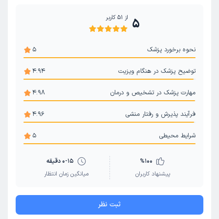
از
51
کاربر
5
نحوه برخورد پزشک
5
توضیح پزشک در هنگام ویزیت
4.94
مهارت پزشک در تشخیص و درمان
4.98
فرآیند پذیرش و رفتار منشی
4.96
شرایط محیطی
5
100
%
0-15 دقیقه
پیشنهاد کاربران
میانگین زمان انتظار
ثبت نظر