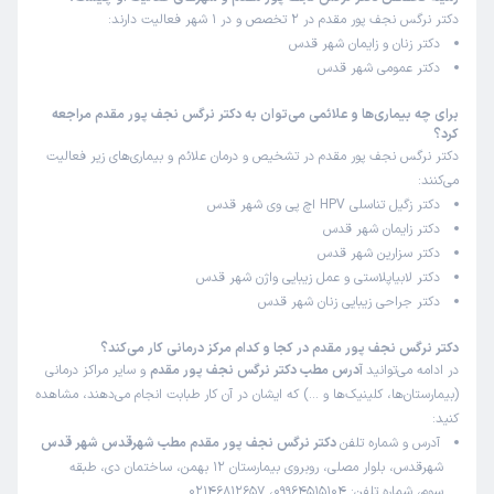
این پزشک را پیشنهاد میکنم
دکتر نرگس نجف پور مقدم در 2 تخصص و در 1 شهر فعالیت دارند:
دکتر زنان و زایمان شهر قدس
زمان انتظار:
0-15 دقیقه
دکتر عمومی شهر قدس
سلام تست hpv من مثبت شده بود و درمانم رو خانم دکتر
انجام دادن و من با توجه به تشخیص و تجویز ایشون خیلی
برای چه بیماری‌ها و علائمی می‌توان به دکتر نرگس نجف پور مقدم مراجعه
کرد؟
زود درمان شدم و بسیار از خانم دکتر و کادرشون راضی هستم
دکتر نرگس نجف پور مقدم در تشخیص و درمان علائم و بیماری‌های زیر فعالیت
می‌کنند:
علت مراجعه:
درمان hpv
دکتر زگیل تناسلی HPV اچ پی وی شهر قدس
دکتر زایمان شهر قدس
کاربر دکترتو
کاربر آزاد
دکتر سزارین شهر قدس
)
1405/03/25
(
دکتر لابیاپلاستی و عمل زیبایی واژن شهر قدس
دکتر جراحی زیبایی زنان شهر قدس
این پزشک را پیشنهاد میکنم
زمان انتظار:
0-15 دقیقه
دکتر نرگس نجف پور مقدم در کجا و کدام مرکز درمانی کار می‌کند؟
در ادامه می‌توانید
آدرس مطب دکتر نرگس نجف پور مقدم
و سایر مراکز درمانی
با سلام خانم دکتر نجف پور بسیار خوش برخورد و با حوصله
(بیمارستان‌ها، کلینیک‌ها و …) که ایشان در آن کار طبابت انجام می‌دهند، مشاهده
هستند و من مشاوره های دوران بارداری رو تحت نظر ایشون
کنید:
انجام میدم و حتما توصیه میکنم به همه
آدرس و شماره تلفن
دکتر نرگس نجف پور مقدم مطب شهرقدس شهر قدس
شهرقدس، بلوار مصلی، روبروی بیمارستان 12 بهمن، ساختمان دی، طبقه
علت مراجعه:
مشاوره بارداری
سوم، شماره تلفن: 09964515104، 02146812657