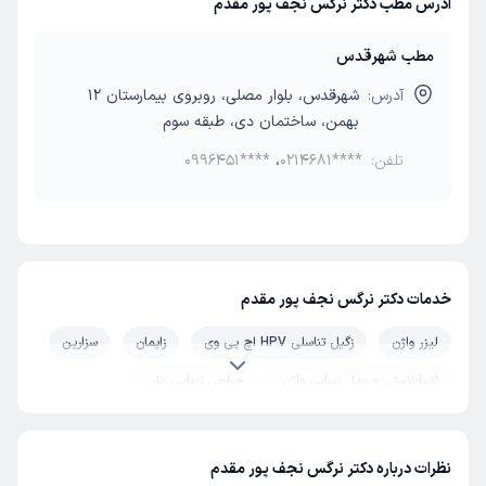
آدرس مطب دکتر نرگس نجف پور مقدم
مطب شهرقدس
آدرس:
شهرقدس، بلوار مصلی، روبروی بیمارستان 12
بهمن، ساختمان دی، طبقه سوم
تلفن:
0214681****
،
0996451****
خدمات دکتر نرگس نجف پور مقدم
لیزر واژن
زگیل تناسلی HPV اچ پی وی
زایمان
سزارین
لابیاپلاستی و عمل زیبایی واژن
جراحی زیبایی زنان
عفونت واژن
نظرات درباره دکتر نرگس نجف پور مقدم