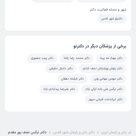
خانم دکتر و مامایی که کنارشون هستن خیلی مهربون و خوشرو
شهر و محله فعالیت دکتر
هستن.فقط تا سوال نکنیم توضیح نمیدن منشی و محیط مطبم
دکترتو شهر قدس
خوب بود درکل راضی بودم
علت مراجعه:
معاینه سلامت دوره‌ای
برخی از پزشکان دیگر در دکترتو
پروین
نوبت مطب از دکترتو
)
1405/03/04
(
دکتر مهناز مه پیما
دکتر محمد رضا پاشا
دکتر زینب منصوری
این پزشک را پیشنهاد میکنم
دکتر پژمان پورشبانان نجف آبادی
دکتر دانیال حقیقی
زمان انتظار:
0-15 دقیقه
دکتر سوسن مهامی ونن
دکتر فرشته دهقان
خیلی خوب و با انظبات
دکتر نرگس علی زاده کرکی نژاد
دکتر علیرضا زیدابادی نژاد
علت مراجعه:
باردارم
دکتر ایراندخت قربانی سپهر
کاربر دکترتو
نوبت مطب از دکترتو
)
1405/03/03
(
دکتر زنان و زایمان ایران
دکتر زنان و زایمان شهر قدس
دکتر نرگس نجف پور مقدم
این پزشک را پیشنهاد میکنم