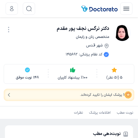
دکتر نرگس نجف پور مقدم
متخصص زنان و زایمان
شهر قدس
نوبت اینترنتی
کد نظام پزشکی
:
145682
5
(
51
نظر)
100
٪
پیشنهاد کاربران
148
نوبت موفق
1
پزشک ایشان را تایید کرده‌اند
.
نوبت مطب
اطلاعات پزشک
نظرات
نوبت‌دهی مطب