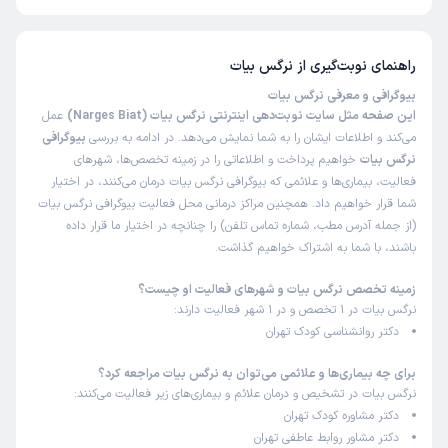
تا کنون 9 نفر به نرگس بیات رای داده‌اند. میانگین امتیازی نرگس بیات 5 از 5
است.
خانم دکتر مهربون و دلسوز که واقعا وقت گذاشتن و خوب به
حرفهام توجه کردن و با راهکارهاشون الان همه چی بهتر شده باز
راهنمای نوبت‌گیری از
نرگس بیات
هم ادامه میدم
بیوگرافی و معرفی نرگس بیات
این صفحه مثل سایت نوبت‌دهی اینترنتی نرگس بیات (Narges Biat)
عمل
می‌کند و اطلاعات ایشان را به شما نمایش می‌دهد. در ادامه به بررسی
بیوگرافی
کاربر دکترتو
کاربر آزاد
نرگس بیات
خواهیم پرداخت و اطلاعاتی را در زمینه تخصص‌ها، شهرهای
)
1405/01/18
(
فعالیت، بیماری‌ها و علائمی که بیوگرافی نرگس بیات درمان می‌کنند، در اختیار
شما قرار خواهیم داد. همچنین مراکز درمانی محل فعالیت بیوگرافی نرگس بیات
این پزشک را پیشنهاد میکنم
(از جمله آدرس مطب، شماره تماس تلفن) را چنانچه در اختیار ما قرار داده
زمان انتظار:
45-90 دقیقه
باشند، با شما به اشتراک خواهیم گذاشت.
خانم دکتر خودشون مظهر آرامش و لطف هستند خدا خیرشون
زمینه تخصص نرگس بیات و شهرهای فعالیت او چیست؟
بده تو چند جلسه ای که باهاشون مشاوره داشتم به نتایج خوبی
نرگس بیات در 1 تخصص و در 1 شهر فعالیت دارند:
رسیدم
دکتر روانشناسی کودک تهران
برای چه بیماری‌ها و علائمی می‌توان به نرگس بیات مراجعه کرد؟
کاربر دکترتو
کاربر آزاد
نرگس بیات در تشخیص و درمان علائم و بیماری‌های زیر فعالیت می‌کنند:
)
1404/11/26
(
دکتر مشاوره کودک تهران
دکتر مشاور روابط عاطفی تهران
این پزشک را پیشنهاد میکنم