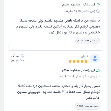
این پزشک را پیشنهاد میکنم
زمان انتظار:
15-45 دقیقه
با سلام من با اینکه تلفنی مشاوره داشتم ولی نتیجه بسیار
مطلوبی گرفتم.فکر نمیکردم آنلاین نتیجه بگیرم ولی ایشون با
شکیبایی و دلسوزی کار رو دنبال کردن.
علت مراجعه:
اتیسم
کیوان
کاربر آزاد
)
1405/01/19
(
این پزشک را پیشنهاد میکنم
زمان انتظار:
بیش از 90 دقیقه
بسیار بسیار کار بلد و محترم ستند، دستشون درد نکنه کاملا
کودکم نرمال شد. فقط با ۳ جلسه مشاوره. خیییییلی ممنون
خانم دکتر
علت مراجعه:
Adhd