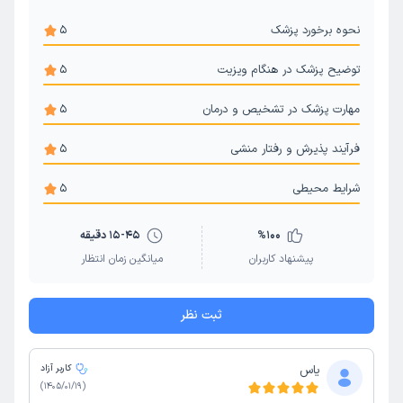
نحوه برخورد پزشک
5
توضیح پزشک در هنگام ویزیت
5
مهارت پزشک در تشخیص و درمان
5
فرآیند پذیرش و رفتار منشی
5
شرایط محیطی
5
100
%
15-45 دقیقه
پیشنهاد کاربران
میانگین زمان انتظار
ثبت نظر
یاس
کاربر آزاد
)
1405/01/19
(