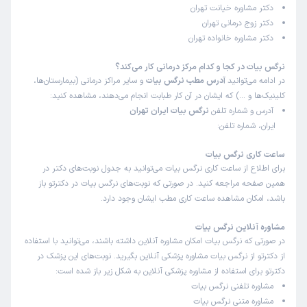
دکتر مشاوره خیانت تهران
زمان انتظار:
0-15 دقیقه
دکتر زوج درمانی تهران
دکتر مشاوره خانواده تهران
نحوه برخود پزشک و راهنمایی ابشون خوب بوو
علت مراجعه:
تلفنی مشاوره گرفته بودم
نرگس بیات در کجا و کدام مرکز درمانی کار می‌کند؟
در ادامه می‌توانید
آدرس مطب نرگس بیات
و سایر مراکز درمانی (بیمارستان‌ها،
کلینیک‌ها و …) که ایشان در آن کار طبابت انجام می‌دهند، مشاهده کنید:
کاربر دکترتو
کاربر آزاد
آدرس و شماره تلفن
نرگس بیات ایران تهران
)
1404/11/26
(
ایران، شماره تلفن:
این پزشک را پیشنهاد میکنم
ساعت کاری نرگس بیات
زمان انتظار:
0-15 دقیقه
برای اطلاع از ساعت کاری نرگس بیات می‌توانید به جدول نوبت‌های دکتر در
همین صفحه مراجعه کنید. در صورتی که نوبت‌های نرگس بیات در دکترتو باز
بسیار برخورد عالی و با حوصله بودند ممنون از خانم دکتر 💖🌸
باشد، امکان مشاهده ساعت کاری مطب ایشان وجود دارد.
🌸
مشاوره آنلاین نرگس بیات
در صورتی که نرگس بیات امکان مشاوره آنلاین داشته باشند، می‌توانید با استفاده
از دکترتو از نرگس بیات مشاوره پزشکی آنلاین بگیرید. نوبت‌های این پزشک در
دکترتو برای استفاده از مشاوره پزشکی آنلاین به شکل زیر باز شده است:
مشاوره تلفنی نرگس بیات
مشاوره متنی نرگس بیات