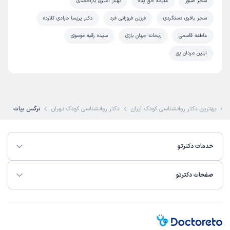
سحر صبور
علیمه حق پناه
بهناز امیری یاراحمدی
سحر باقری دستگردی
فرزین فروزانی فرد
دکتر پریسا مرادی کلارده
عاطفه قاسمی
ریحانه جهان بازی
سیده رقیه موسوی
آیلین مردان پور
بهترین دکتر روانشناسی کودک ایران
دکتر روانشناسی کودک تهران
نرگس بیات
خدمات دکترتو
صفحات دکترتو