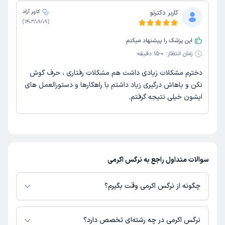
کاربر دکترتو
کاربر آزاد
)
1403/09/09
(
این پزشک را پیشنهاد میکنم
زمان انتظار:
0-15 دقیقه
دخترم مشکلات زیادی داشت هم مشکلات رفتاری ، حرف گوش
نکن و باهاش درگیری زیاد داشتم با راهکارها و دستورالعمل های
ایشون خیلی نتیجه گرفتم۔
سوالات متداول راجع به نرگس اکرمی
چگونه از نرگس اکرمی وقت بگیرم؟
در صورتی که
نرگس اکرمی
دارای پروفایل فعال و نوبت‌دهی باز در پلتفرم دکترتو
باشند، می‌توانید از طریق این پلتفرم برای دریافت نوبت اقدام کنید. در صورت
نرگس اکرمی در چه رشته‌ای تخصص دارد؟