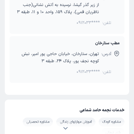
از زیر گذر گیشا، نرسیده به آتش نشانی(جنب
ناظریان قمی)، پلاک 159، واحد 10 و 11، طبقه 3
تلفن:
0912033****
مطب ستارخان
آدرس:
تهران، ستارخان، خیابان حاجی پور امیر، نبش
کوچه نجف پور، پلاک 24، طبقه 3
تلفن:
0912033****
خدمات نجمه حامد شماعی
مشاوره کودک
آموزش مهارتهای زندگی
مشاوره تحصیلی
بازی درمانی