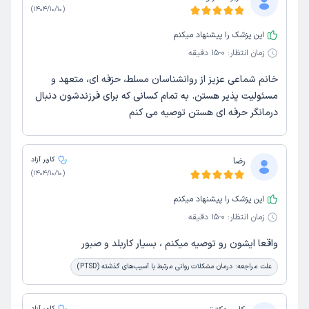
)
1404/10/10
(
این پزشک را پیشنهاد میکنم
زمان انتظار:
0-15 دقیقه
خانم شماعی عزیز از روانشناسان مسلط، حزفه ای، متعهد و
مسئولیت پذیر هستن. به تمام کسانی که برای فرزندشون دنبال
درمانگر حرفه ای هستن توصیه می کنم
رضا
کاربر آزاد
)
1404/10/10
(
این پزشک را پیشنهاد میکنم
زمان انتظار:
0-15 دقیقه
واقعا ایشون رو توصیه میکنم ، بسیار کاربلد و صبور
علت مراجعه:
درمان مشکلات روانی مرتبط با آسیب‌های گذشته (PTSD)
کاربر آزاد