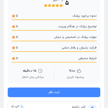
از
4
کاربر
5
نحوه برخورد پزشک
5
توضیح پزشک در هنگام ویزیت
5
مهارت پزشک در تشخیص و درمان
5
فرآیند پذیرش و رفتار منشی
5
شرایط محیطی
5
100
%
0-15 دقیقه
پیشنهاد کاربران
میانگین زمان انتظار
ثبت نظر
کاربر دکترتو
کاربر آزاد