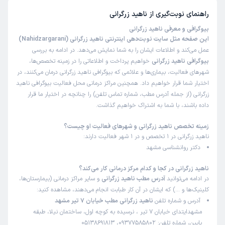
راهنمای نوبت‌گیری از
ناهید زرگرانی
بیوگرافی و معرفی ناهید زرگرانی
این صفحه مثل سایت نوبت‌دهی اینترنتی ناهید زرگرانی (Nahidzargarani)
عمل می‌کند و اطلاعات ایشان را به شما نمایش می‌دهد. در ادامه به بررسی
بیوگرافی ناهید زرگرانی
خواهیم پرداخت و اطلاعاتی را در زمینه تخصص‌ها،
شهرهای فعالیت، بیماری‌ها و علائمی که بیوگرافی ناهید زرگرانی درمان می‌کنند، در
اختیار شما قرار خواهیم داد. همچنین مراکز درمانی محل فعالیت بیوگرافی ناهید
زرگرانی (از جمله آدرس مطب، شماره تماس تلفن) را چنانچه در اختیار ما قرار
داده باشند، با شما به اشتراک خواهیم گذاشت.
زمینه تخصص ناهید زرگرانی و شهرهای فعالیت او چیست؟
ناهید زرگرانی در 1 تخصص و در 1 شهر فعالیت دارند:
دکتر روانشناسی مشهد
ناهید زرگرانی در کجا و کدام مرکز درمانی کار می‌کند؟
در ادامه می‌توانید
آدرس مطب ناهید زرگرانی
و سایر مراکز درمانی (بیمارستان‌ها،
کلینیک‌ها و …) که ایشان در آن کار طبابت انجام می‌دهند، مشاهده کنید:
آدرس و شماره تلفن
ناهید زرگرانی مطب خیابان 7 تیر مشهد
مشهدایتدای خیابان 7 تیر ، نرسیده به کوچه اول، ساختمان نیلا، طبقه
پایین، شماره تلفن: 09377585802، 05138691813