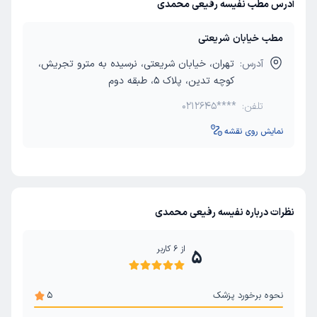
آدرس مطب نفیسه رفیعی محمدی
مطب خیابان شریعتی
آدرس:
تهران، خیابان شریعتی، نرسیده به مترو تجریش،
کوچه تدین، پلاک 5، طبقه دوم
تلفن:
0212645****
نمایش روی نقشه
نظرات درباره نفیسه رفیعی محمدی
از
6
کاربر
5
نحوه برخورد پزشک
5