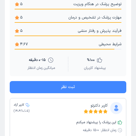
توضیح پزشک در هنگام ویزیت
5
مهارت پزشک در تشخیص و درمان
5
فرآیند پذیرش و رفتار منشی
5
شرایط محیطی
4.67
100
%
0-15 دقیقه
پیشنهاد کاربران
میانگین زمان انتظار
ثبت نظر
کاربر دکترتو
کاربر آزاد
)
1404/10/05
(
این پزشک را پیشنهاد میکنم
زمان انتظار:
0-15 دقیقه