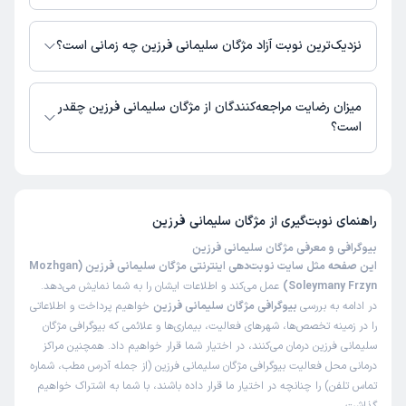
این پزشک را پیشنهاد میکنم
در حال حاضر مژگان سلیمانی فرزین مشاوره پزشکی تلفنی فعال دارند.
زمان انتظار:
0-15 دقیقه
نزدیک‌ترین نوبت آزاد مژگان سلیمانی فرزین چه زمانی است؟
بینظیر هستن ایشون ،
مژگان سلیمانی فرزین از روز یکشنبه 18 مرداد 1405 بیمار جدید می‌پذیرند.
علت مراجعه:
درمان عفونت‌های تناسلی و مشکلات مرتبط با باروری
میزان رضایت مراجعه‌کنندگان از مژگان سلیمانی فرزین چقدر
است؟
کاربر دکترتو
نوبت مطب از دکترتو
تا کنون 10 نفر به مژگان سلیمانی فرزین رای داده‌اند. میانگین امتیازی مژگان
)
1404/08/10
(
سلیمانی فرزین 5 از 5 است.
این پزشک را پیشنهاد میکنم
راهنمای نوبت‌گیری از
مژگان سلیمانی فرزین
زمان انتظار:
0-15 دقیقه
بیوگرافی و معرفی مژگان سلیمانی فرزین
عالی بود
این صفحه مثل سایت نوبت‌دهی اینترنتی مژگان سلیمانی فرزین (Mozhgan
Soleymany Frzyn)
عمل می‌کند و اطلاعات ایشان را به شما نمایش می‌دهد.
علت مراجعه:
مشاوره در زمینه تنظیم خانواده و جلوگیری از بارداری
در ادامه به بررسی
بیوگرافی مژگان سلیمانی فرزین
خواهیم پرداخت و اطلاعاتی
را در زمینه تخصص‌ها، شهرهای فعالیت، بیماری‌ها و علائمی که بیوگرافی مژگان
وحید
کاربر آزاد
سلیمانی فرزین درمان می‌کنند، در اختیار شما قرار خواهیم داد. همچنین مراکز
)
1404/08/06
(
درمانی محل فعالیت بیوگرافی مژگان سلیمانی فرزین (از جمله آدرس مطب، شماره
تماس تلفن) را چنانچه در اختیار ما قرار داده باشند، با شما به اشتراک خواهیم
این پزشک را پیشنهاد میکنم