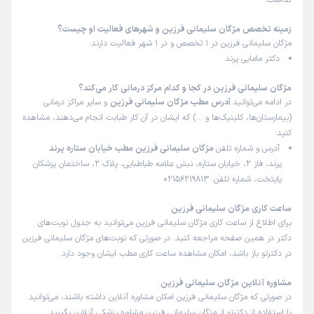
گذاشت.
زمان انتظار:
0-15 دقیقه
زمینه تخصص مژگان سلیمانی فرزین و شهرهای فعالیت او چیست؟
ایشون بسیار با سواد هستند در تشخیص و درمان حرفه ای و
مژگان سلیمانی فرزین در 1 تخصص و در 1 شهر فعالیت دارند:
دانا می باشند به علاوه خوش برخورد و دارای اخلاق سالم هم
دکتر مامایی پرند
بودند
مژگان سلیمانی فرزین در کجا و کدام مرکز درمانی کار می‌کند؟
علت مراجعه:
درمان پی ام اس فرزندم
در ادامه می‌توانید
آدرس مطب مژگان سلیمانی فرزین
و سایر مراکز درمانی
(بیمارستان‌ها، کلینیک‌ها و …) که ایشان در آن کار طبابت انجام می‌دهند، مشاهده
کنید:
کاربر دکترتو
کاربر آزاد
آدرس و شماره تلفن
مژگان سلیمانی فرزین مطب خیابان ستاره پرند
)
1404/04/22
(
پرند، فاز 2، خیابان ستاره، نبش علامه طباطبایی، پلاک 2، ساختمان پزشکان
این پزشک را پیشنهاد میکنم
پایتخت، شماره تلفن: 02156219813
زمان انتظار:
0-15 دقیقه
ساعت کاری مژگان سلیمانی فرزین
ایشون بسیار مهربان خوش رو و حرفه ای در کارشان هستند. .
برای اطلاع از ساعت کاری مژگان سلیمانی فرزین می‌توانید به جدول نوبت‌های
جا دارد ازهمین جا از زحمات ایشون هم قدر دانی کنم، خیلی
دکتر در همین صفحه مراجعه کنید. در صورتی که نوبت‌های مژگان سلیمانی فرزین
در دکترتو باز باشد، امکان مشاهده ساعت کاری مطب ایشان وجود دارد.
عزشون راضی هستم
علت مراجعه:
درمان عفونت‌های تناسلی و مشکلات مرتبط با باروری
مشاوره آنلاین مژگان سلیمانی فرزین
در صورتی که مژگان سلیمانی فرزین امکان مشاوره آنلاین داشته باشند، می‌توانید
با استفاده از دکترتو از مژگان سلیمانی فرزین مشاوره پزشکی آنلاین بگیرید.