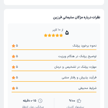
نظرات درباره مژگان سلیمانی فرزین
از
10
کاربر
5
نحوه برخورد پزشک
5
توضیح پزشک در هنگام ویزیت
5
مهارت پزشک در تشخیص و درمان
5
فرآیند پذیرش و رفتار منشی
5
شرایط محیطی
5
100
%
0-15 دقیقه
پیشنهاد کاربران
میانگین زمان انتظار