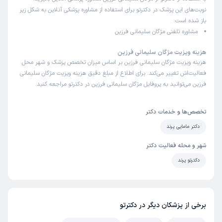
ضحی
کاربر آزاد
نوبت‌های این پزشک در دکترتو برای استفاده از مشاوره پزشکی آنلاین به شکل زیر
)
1404/04/22
(
باز شده است:
مشاوره تلفنی مژگان سلیمانی فرزین
این پزشک را پیشنهاد میکنم
زمان انتظار:
0-15 دقیقه
هزینه ویزیت مژگان سلیمانی فرزین
هزینه ویزیت مژگان سلیمانی فرزین بر اساس میزان تخصص پزشک و شهر محل
از صمیم قلبم از خانم دکتر [فرزین] تشکر می‌کنم. مدتی بود که از
فعالیت‌اش تغییر می‌کند. برای اطلاع از مبلغ دقیق هزینه ویزیت مژگان سلیمانی
عفونت‌های مکرر رنج می‌بردم و واقعاً زندگی روزمره‌م تحت تأثیر
فرزین می‌توانید به پروفایل مژگان سلیمانی فرزین در دکترتو مراجعه کنید.
قرار گرفته بود. بعد از مشاوره و درمان‌های دقیق ایشون، نه‌تنها
مشکلم کاملاً برطرف شد، بلکه تازه فهمیدم چقدر آگاهی و دقت
تخصص‌ها و خدمات دکتر
در روند درمان مهمه. برخورد صمیمی، توضیحات کامل و پیگیری
همیشگی‌شون باعث شد حس امنیت و آرامش داشته باشم.
دکتر مامایی پرند
خوشحالم که به ایشون مراجعه کردم و از ته دل توصیه‌شون
شهر و محله فعالیت دکتر
می‌کنم. 🌸
دکترتو پرند
علت مراجعه:
درمان عفونت‌های تناسلی و مشکلات مرتبط با باروری
برخی از پزشکان دیگر در دکترتو