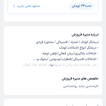
230,000 تومان
مشاوره تلفنی بگیرید
درباره منیره فروزش
درمانگر کودک / اعتیاد / افسردگی / مشاوره فردی
- درمانگر انواع اختلالات کودک
- ختلالات یادگیری/بیش فعالی/نقص توجه
- اختلالات افسردگی/اضطراب/وسواس /سلوک و....
- حل تعارضات والد و فرزند-شیوه های اصلاح رفتار کودک
(پرخاشگری،لجبازی و....)
- آموزش فرزند پروری و تربیت جنسی
تخصص های منیره فروزش
- برگزار کننده دوره های مهارت های زندگی وکارگاهای فرزند پروری و
کارشناسی ارشد روانشناسی
.....
- مشاوره فردی/اعتیاد /درمان اختلال افسردگی بزرگسالان