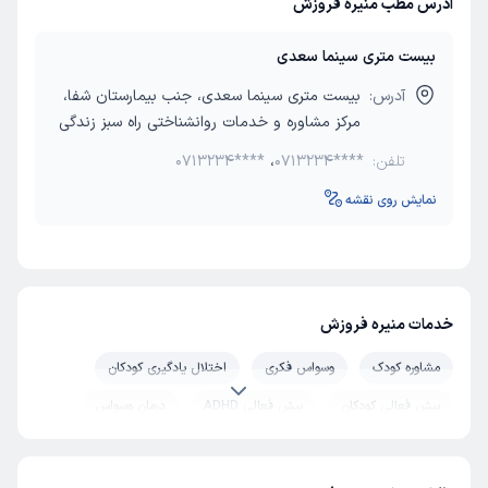
آدرس مطب منیره فروزش
بیست متری سینما سعدی
آدرس:
بیست متری سینما سعدی، جنب بیمارستان شفا،
مرکز مشاوره و خدمات روانشناختی راه سبز زندگی
تلفن:
0713234****
،
0713234****
نمایش روی نقشه
خدمات منیره فروزش
مشاوره کودک
وسواس فکری
اختلال یادگیری کودکان
بیش فعالی کودکان
بیش فعالی ADHD
درمان وسواس
درمان فوبیا
بازی درمانی
ترک اعتیاد
مشاوره مدیریت خشم