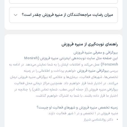
کاربر آزاد
منیره فروزش از روز یکشنبه 18 مرداد 1405 بیمار جدید می‌پذیرند.
نجمه
)
1402/08/30
(
میزان رضایت مراجعه‌کنندگان از منیره فروزش چقدر است؟
این پزشک را پیشنهاد میکنم
تا کنون 7 نفر به منیره فروزش رای داده‌اند. میانگین امتیازی منیره فروزش 5 از 5
زمان انتظار:
0-15 دقیقه
است.
بسیار مسلط و صبورانه مشکل من حل کردن ب دیگرانم توصیه
راهنمای نوبت‌گیری از
منیره فروزش
میکنم
بیوگرافی و معرفی منیره فروزش
این صفحه مثل سایت نوبت‌دهی اینترنتی منیره فروزش (Monireh
Foruzesh)
عمل می‌کند و اطلاعات ایشان را به شما نمایش می‌دهد. در ادامه به
بررسی
بیوگرافی منیره فروزش
خواهیم پرداخت و اطلاعاتی را در زمینه
تخصص‌ها، شهرهای فعالیت، بیماری‌ها و علائمی که بیوگرافی منیره فروزش درمان
می‌کنند، در اختیار شما قرار خواهیم داد. همچنین مراکز درمانی محل فعالیت
بیوگرافی منیره فروزش (از جمله آدرس مطب، شماره تماس تلفن) را چنانچه در
اختیار ما قرار داده باشند، با شما به اشتراک خواهیم گذاشت.
زمینه تخصص منیره فروزش و شهرهای فعالیت او چیست؟
منیره فروزش در 1 تخصص و در 1 شهر فعالیت دارند:
دکتر روانشناسی شیراز