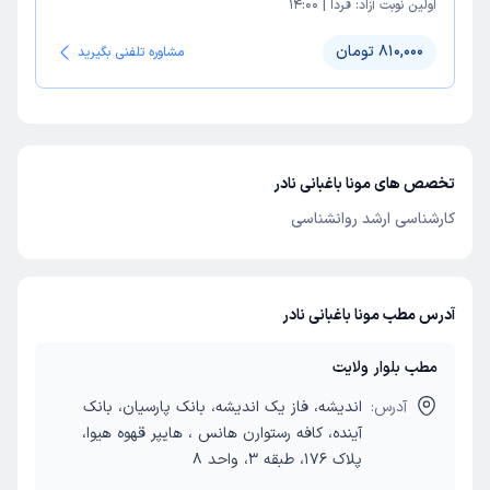
اولین نوبت آزاد:
فردا
|
14:00
810,000 تومان
مشاوره تلفنی بگیرید
تخصص های مونا باغبانی نادر
کارشناسی ارشد روانشناسی
آدرس مطب مونا باغبانی نادر
مطب بلوار ولایت
آدرس:
اندیشه، فاز یک اندیشه، بانک پارسیان، بانک
آینده، کافه رستوارن هانس ، هایپر قهوه هیوا،
پلاک 176، طبقه 3، واحد 8‭