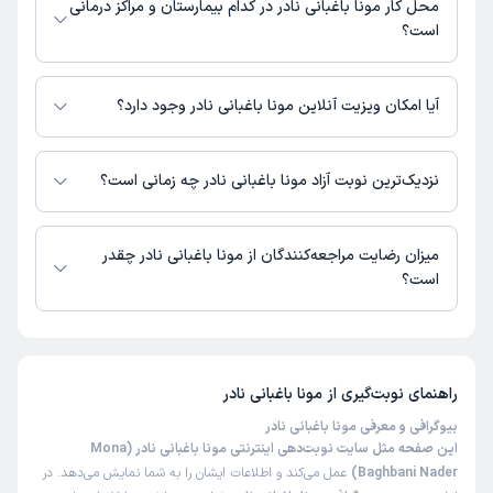
محل کار مونا باغبانی نادر در کدام بیمارستان و مراکز درمانی
برای وسواس مراجعه کردم واقعا عالی بودند.
است؟
اطلاعاتی درباره محل فعالیت مونا باغبانی نادر در مراکز درمانی در دسترس نیست.
کاربر آزاد
مریم
آیا امکان ویزیت آنلاین مونا باغبانی نادر وجود دارد؟
)
1402/12/21
(
در حال حاضر مونا باغبانی نادر مشاوره پزشکی تلفنی فعال دارند.
این پزشک را پیشنهاد میکنم
زمان انتظار:
0-15 دقیقه
نزدیک‌ترین نوبت آزاد مونا باغبانی نادر چه زمانی است؟
عالی،دقیق،دلسوز
مونا باغبانی نادر از روز دوشنبه 19 مرداد 1405 بیمار جدید می‌پذیرند.
میزان رضایت مراجعه‌کنندگان از مونا باغبانی نادر چقدر
است؟
تا کنون 7 نفر به مونا باغبانی نادر رای داده‌اند. میانگین امتیازی مونا باغبانی نادر
5 از 5 است.
راهنمای نوبت‌گیری از
مونا باغبانی نادر
بیوگرافی و معرفی مونا باغبانی نادر
این صفحه مثل سایت نوبت‌دهی اینترنتی مونا باغبانی نادر (Mona
Baghbani Nader)
عمل می‌کند و اطلاعات ایشان را به شما نمایش می‌دهد. در