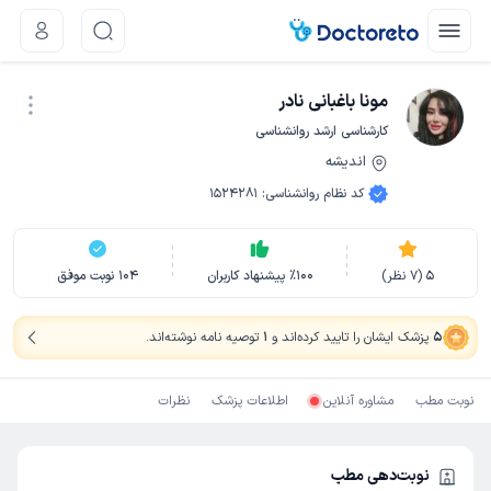
مونا باغبانی نادر
کارشناسی ارشد روانشناسی
اندیشه
نوبت اینترنتی
کد نظام روانشناسی
:
1524281
5
(
7
نظر)
100
٪
پیشنهاد کاربران
104
نوبت موفق
5
پزشک ایشان را تایید کرده‌اند
و
1
توصیه نامه نوشته‌اند
.
نوبت مطب
مشاوره آنلاین
اطلاعات پزشک
نظرات
نوبت‌دهی مطب