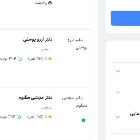
پاکدشت
دکتر آرزو یوسفی
عمومی
5
(
410
نظر)
2914
نوبت 
 پلتفرم دکترتو
ر صورت فعال بودن
ماره تماس، برنامه
دکتر مجتبی مظلوم
خدمات پزشکی و
عمومی
هایی
5
(
386
نظر)
383
نوبت 
ومی فعالیت