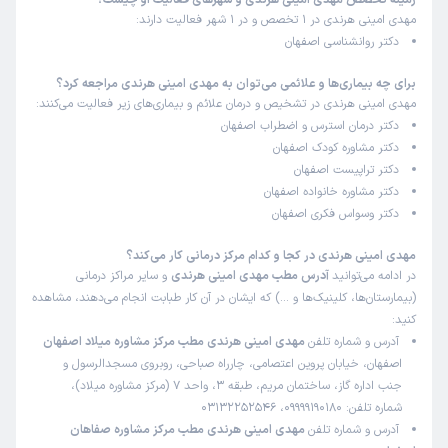
زمینه تخصص مهدی امینی هرندی و شهرهای فعالیت او چیست؟
مهدی امینی هرندی در 1 تخصص و در 1 شهر فعالیت دارند:
دکتر روانشناسی اصفهان
کاربر دکترتو
کاربر آزاد
)
1404/02/27
(
برای چه بیماری‌ها و علائمی می‌توان به مهدی امینی هرندی مراجعه کرد؟
مهدی امینی هرندی در تشخیص و درمان علائم و بیماری‌های زیر فعالیت می‌کنند:
این پزشک را پیشنهاد میکنم
دکتر درمان استرس و اضطراب اصفهان
زمان انتظار:
0-15 دقیقه
دکتر مشاوره کودک اصفهان
دکتر تراپیست اصفهان
مدل مشاوره شون هم مقرون به صرفس هم خیلی موثره. اصن
دکتر مشاوره خانواده اصفهان
اینطوری نیس که شما هر روز و هرهفته نیاز به جلسه داشته
دکتر وسواس فکری اصفهان
باشین. خیلی خوبه
مهدی امینی هرندی در کجا و کدام مرکز درمانی کار می‌کند؟
در ادامه می‌توانید
آدرس مطب مهدی امینی هرندی
و سایر مراکز درمانی
کاربر دکترتو
کاربر آزاد
(بیمارستان‌ها، کلینیک‌ها و …) که ایشان در آن کار طبابت انجام می‌دهند، مشاهده
)
1404/02/25
(
کنید:
آدرس و شماره تلفن
مهدی امینی هرندی مطب مرکز مشاوره میلاد اصفهان
این پزشک را پیشنهاد میکنم
اصفهان، خیابان پروین اعتصامی، چارراه صباحی، روبروی مسجدالرسول و
زمان انتظار:
0-15 دقیقه
جنب اداره گاز، ساختمان مریم، طبقه 3، واحد 7 (مرکز مشاوره میلاد)،
شماره تلفن: 09999190180، 03132252546
من سالها استرس و دلشوره امتحان داشتم، ای کاش زودتر از
آدرس و شماره تلفن
مهدی امینی هرندی مطب مرکز مشاوره صفاهان
اینها باهاشون آشنا شده بودم و این همه سال دلشوره و