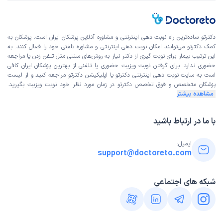
این پزشک را پیشنهاد میکنم
زمان انتظار:
0-15 دقیقه
دکترتو ساده‌ترین راه نوبت‌ دهی اینترنتی و مشاوره آنلاین پزشکان ایران است. پزشکان به
کمک دکترتو می‌توانند امکان نوبت دهی اینترنتی و مشاوره تلفنی خود را فعال کنند. به
انشالله که همیشه سلامت باشن و حلال شون باشه اون پولی
این ترتیب بیمار برای نوبت گیری از دکتر نیاز به روش‌های سنتی مثل تلفن زدن یا مراجعه
که میگیرن، باید بگم مثل ایشون ندیدم تو مشاوره واقعا
حضوری ندارد. برای گرفتن نوبت ویزیت حضوری یا تلفنی از بهترین پزشکان ایران کافی
است به
سایت نوبت دهی اینترنتی
دکترتو یا اپلیکیشن دکترتو مراجعه کنید و از
لیست
علت مراجعه:
درمان فوبیاها و ترس‌های غیرمنطقی
پزشکان متخصص و فوق تخصص
دکترتو در زمان مورد نظر خود نوبت ویزیت بگیرید.
مشاهده بیشتر
کاربر دکترتو
کاربر آزاد
با ما در ارتباط باشید
(
1403/11/11
)
این پزشک را پیشنهاد میکنم
ایمیل:
زمان انتظار:
0-15 دقیقه
support@doctoreto.com
تا یادم میاد استرسی بودم و کف دستام هم خیس عرق. دو سه
شبکه های اجتماعی
تا دکتر را رفتم تهش یا حرف زدن بود یا بهم کتاب معرفی
میکردن واسه خوندن و آخرشم اون نتیجه ای که میخواستم را
نمیگرفتم. ولی پیش ایشون که رفتم فهمیدم دستش شفاست
واقعا، خدا خیرش بده