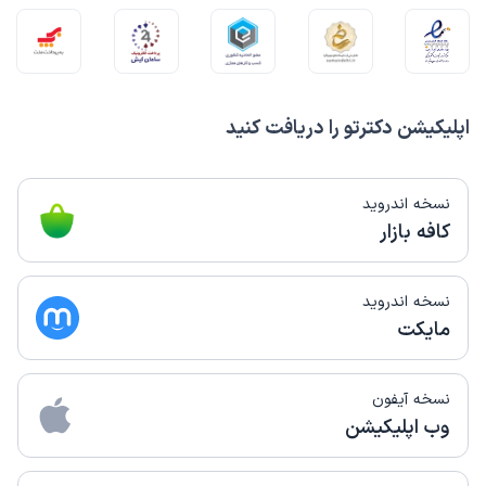
علت مراجعه:
درمان اختلالات اضطرابی و استرس
کاربر دکترتو
کاربر آزاد
)
1403/11/07
(
اپلیکیشن دکترتو را دریافت کنید
این پزشک را پیشنهاد میکنم
زمان انتظار:
0-15 دقیقه
نسخه اندروید
انشالا زنده باشن همیشه. یه چند جلسه ای رفتم پیش شون و
کافه بازار
فهمیدم که واقعا باتجربه و خبره هستن تو کارشون.
نسخه اندروید
کاربر دکترتو
کاربر آزاد
مایکت
)
1403/10/29
(
این پزشک را پیشنهاد میکنم
نسخه آیفون
زمان انتظار:
0-15 دقیقه
وب اپلیکیشن
برای همسرم که یه مدت بود بخاطر یک مشکلی احساس عذاب
وجدان و پشیمانی داشتن نوبت گرفتیم و رفتیم پیش شون و