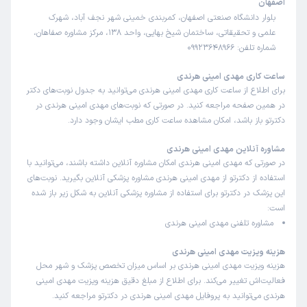
اصفهان
اضطراب بخاطر امتحان تحمل نمیکردم
بلوار دانشگاه صنعتی اصفهان، کمربندی خمینی شهر نجف آباد، شهرک
علت مراجعه:
درمان اختلالات اضطرابی و استرس
علمی و تحقیقاتی، ساختمان شیخ بهایی، واحد 138، مرکز مشاوره صفاهان،
شماره تلفن: 09923648966
کاربر دکترتو
کاربر آزاد
ساعت کاری مهدی امینی هرندی
)
1403/12/20
(
برای اطلاع از ساعت کاری مهدی امینی هرندی می‌توانید به جدول نوبت‌های دکتر
در همین صفحه مراجعه کنید. در صورتی که نوبت‌های مهدی امینی هرندی در
این پزشک را پیشنهاد میکنم
دکترتو باز باشد، امکان مشاهده ساعت کاری مطب ایشان وجود دارد.
زمان انتظار:
0-15 دقیقه
مشاوره آنلاین مهدی امینی هرندی
برای منی که دنبال مشاوره از نوع حرف زدن نبودم خیلی عالی
در صورتی که مهدی امینی هرندی امکان مشاوره آنلاین داشته باشند، می‌توانید با
بود، چون روش کارشون برخلاف درمانگرای قبلیه که میرفتم و
استفاده از دکترتو از مهدی امینی هرندی مشاوره پزشکی آنلاین بگیرید. نوبت‌های
فقط صحبت میکردیم، در حقیقت یه سری کارهایی رو ازتون
این پزشک در دکترتو برای استفاده از مشاوره پزشکی آنلاین به شکل زیر باز شده
میخوان انجام بدین، من انجام میدادم و از نتیجه مشاورم هم
است:
راضی بودم.
مشاوره تلفنی مهدی امینی هرندی
هزینه ویزیت مهدی امینی هرندی
هزینه ویزیت مهدی امینی هرندی بر اساس میزان تخصص پزشک و شهر محل
کاربر دکترتو
کاربر آزاد
فعالیت‌اش تغییر می‌کند. برای اطلاع از مبلغ دقیق هزینه ویزیت مهدی امینی
)
1403/12/11
(
هرندی می‌توانید به پروفایل مهدی امینی هرندی در دکترتو مراجعه کنید.