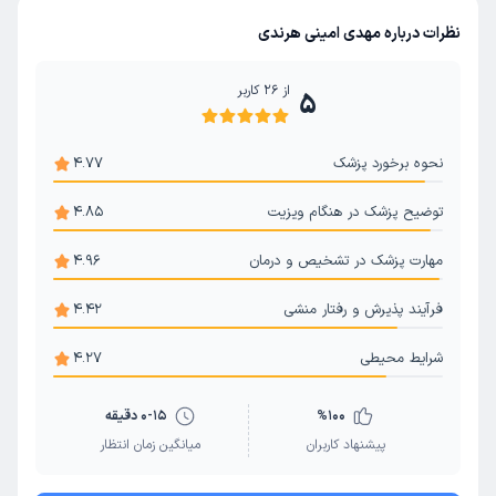
بازی درمانی
مشاوره مدیریت خشم
مشاوره رفتار درمانی
نظرات درباره مهدی امینی هرندی
مشاوره حل تعارض ازدواج
سکس تراپی
از
26
کاربر
5
درمان اختلال عملکرد جنسی
نحوه برخورد پزشک
4.77
توضیح پزشک در هنگام ویزیت
4.85
مهارت پزشک در تشخیص و درمان
4.96
فرآیند پذیرش و رفتار منشی
4.42
شرایط محیطی
4.27
100
%
0-15 دقیقه
پیشنهاد کاربران
میانگین زمان انتظار