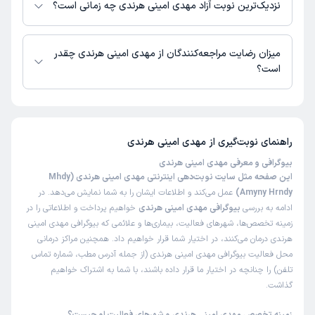
نزدیک‌ترین نوبت آزاد مهدی امینی هرندی چه زمانی است؟
کاربر دکترتو
مهدی امینی هرندی از روز شنبه 17 مرداد 1405 بیمار جدید می‌پذیرند.
کاربر آزاد
)
1404/03/02
(
میزان رضایت مراجعه‌کنندگان از مهدی امینی هرندی چقدر
است؟
این پزشک را پیشنهاد میکنم
زمان انتظار:
0-15 دقیقه
تا کنون 26 نفر به مهدی امینی هرندی رای داده‌اند. میانگین امتیازی مهدی امینی
هرندی 5 از 5 است.
برا استرس و پرخوری های همراهش که داشتم که کارشون خیلی
خوب بود، برا چیزای دیگه رو نمیدونم ولی.
راهنمای نوبت‌گیری از
مهدی امینی هرندی
علت مراجعه:
درمان اختلالات اضطرابی و استرس
بیوگرافی و معرفی مهدی امینی هرندی
این صفحه مثل سایت نوبت‌دهی اینترنتی مهدی امینی هرندی (Mhdy
Amyny Hrndy)
عمل می‌کند و اطلاعات ایشان را به شما نمایش می‌دهد. در
کاربر دکترتو
کاربر آزاد
ادامه به بررسی
بیوگرافی مهدی امینی هرندی
خواهیم پرداخت و اطلاعاتی را در
)
1404/02/29
(
زمینه تخصص‌ها، شهرهای فعالیت، بیماری‌ها و علائمی که بیوگرافی مهدی امینی
هرندی درمان می‌کنند، در اختیار شما قرار خواهیم داد. همچنین مراکز درمانی
این پزشک را پیشنهاد میکنم
محل فعالیت بیوگرافی مهدی امینی هرندی (از جمله آدرس مطب، شماره تماس
زمان انتظار:
0-15 دقیقه
تلفن) را چنانچه در اختیار ما قرار داده باشند، با شما به اشتراک خواهیم
گذاشت.
آورتینک داشت منو از پا درمیاورد، تا اینکه جناب دکتر به دادم
رسیدن