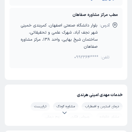
مطب مرکز مشاوره صفاهان
آدرس:
بلوار دانشگاه صنعتی اصفهان، کمربندی خمینی
شهر نجف آباد، شهرک علمی و تحقیقاتی،
ساختمان شیخ بهایی، واحد 138، مرکز مشاوره
صفاهان
تلفن:
0992364****
خدمات مهدی امینی هرندی
درمان استرس و اضطراب
مشاوره کودک
تراپیست
مشاور خانواده
وسواس فکری
زوج درمانی
بیش فعالی ADHD
درمان وسواس
درمان فوبیا