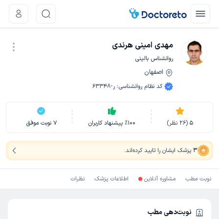
مهدی امینی هرندی
روانشناس بالینی
اصفهان
نوبت اینترنتی
کد نظام روانشناسی
:
ر-63348
5
(
26
نظر)
100
٪
پیشنهاد کاربران
7
نوبت موفق
3
پزشک ایشان را تایید کرده‌اند
.
نوبت مطب
مشاوره آنلاین
اطلاعات پزشک
نظرات
نوبت‌دهی مطب