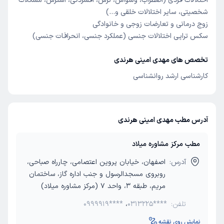
اختلالات فردی (اضطراب، وسواس، ترس، افسردگی، استرس، مشکلات
شخصیتی، سایر اختلالات خلقی و...)
زوج درمانی و تعارضات زوجی و خانوادگی
سکس تراپی اختلالات جنسی (عملکرد جنسی، انحرافات جنسی)
تخصص های مهدی امینی هرندی
کارشناسی ارشد روانشناسی
آدرس مطب مهدی امینی هرندی
مطب مرکز مشاوره میلاد
آدرس:
اصفهان، خیابان پروین اعتصامی، چارراه صباحی،
روبروی مسجدالرسول و جنب اداره گاز، ساختمان
مریم، طبقه 3، واحد 7 (مرکز مشاوره میلاد)
تلفن:
0313225****
،
0999919****
نمایش روی نقشه