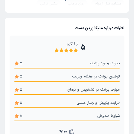
مشاوره قبل ازدواج
روان درمانی
سکس تراپی
درمان اختلال عملکرد جنسی
روانشناسی بالینی
نظرات درباره ملیکا زرین دست
از
1
کاربر
5
نحوه برخورد پزشک
5
توضیح پزشک در هنگام ویزیت
5
مهارت پزشک در تشخیص و درمان
5
فرآیند پذیرش و رفتار منشی
5
شرایط محیطی
5
%
100