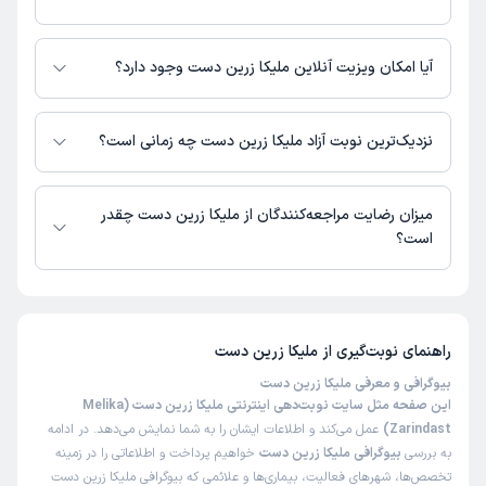
اطلاعاتی درباره محل فعالیت ملیکا زرین دست در مراکز درمانی در دسترس
نیست.
آیا امکان ویزیت آنلاین ملیکا زرین دست وجود دارد؟
در حال حاضر ملیکا زرین دست مشاوره پزشکی تلفنی فعال دارند.
نزدیک‌ترین نوبت آزاد ملیکا زرین دست چه زمانی است؟
ملیکا زرین دست از روز یکشنبه 18 مرداد 1405 بیمار جدید می‌پذیرند.
میزان رضایت مراجعه‌کنندگان از ملیکا زرین دست چقدر
است؟
تا کنون 1 نفر به ملیکا زرین دست رای داده‌اند. میانگین امتیازی ملیکا زرین دست
5 از 5 است.
راهنمای نوبت‌گیری از
ملیکا زرین دست
بیوگرافی و معرفی ملیکا زرین دست
این صفحه مثل سایت نوبت‌دهی اینترنتی ملیکا زرین دست (Melika
Zarindast)
عمل می‌کند و اطلاعات ایشان را به شما نمایش می‌دهد. در ادامه
به بررسی
بیوگرافی ملیکا زرین دست
خواهیم پرداخت و اطلاعاتی را در زمینه
تخصص‌ها، شهرهای فعالیت، بیماری‌ها و علائمی که بیوگرافی ملیکا زرین دست