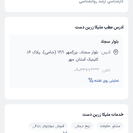
کارشناسی ارشد روانشناسی
دادگستری
مدرس کارگاه های مهارت های زندگی (خودآگاهی، ارتباط موثر،
مدیریت استرس، مدیریت خشم، حل تعارض و...)
آدرس مطب ملیکا زرین دست
بلوار سجاد
آدرس:
بلوار سجاد، بزرگمهر 12/1 (جامی)، پلاک 16،
کلینیک آستان مهر
تلفن:
0903377****
نمایش روی نقشه
خدمات ملیکا زرین دست
مشاور خانواده
زوج درمانی
آموزش مهارتهای زندگی