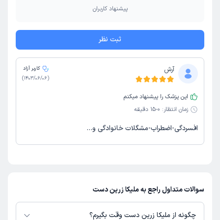
پیشنهاد کاربران
ثبت نظر
آرش
کاربر آزاد
)
1403/06/06
(
این پزشک را پیشنهاد میکنم
زمان انتظار:
0-15 دقیقه
افسردگی-اضطراب-مشگلات خانوادگی و...
سوالات متداول راجع به ملیکا زرین دست
چگونه از ملیکا زرین دست وقت بگیرم؟