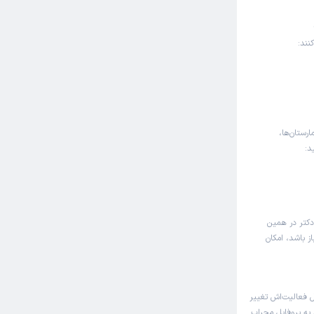
نند:
ارستان‌ها،
د:
دکتر در همین
ز باشد، امکان
 فعالیت‌اش تغییر
 به پروفایل محراب