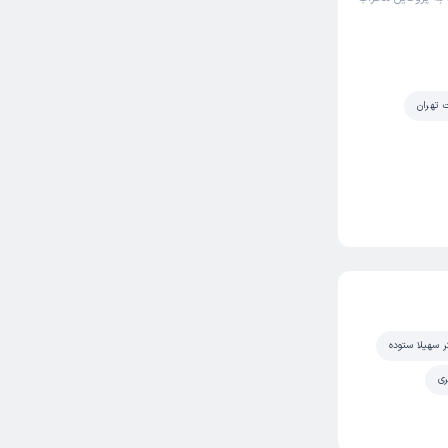
ت تهران
ر سهیلا ستوده
ری