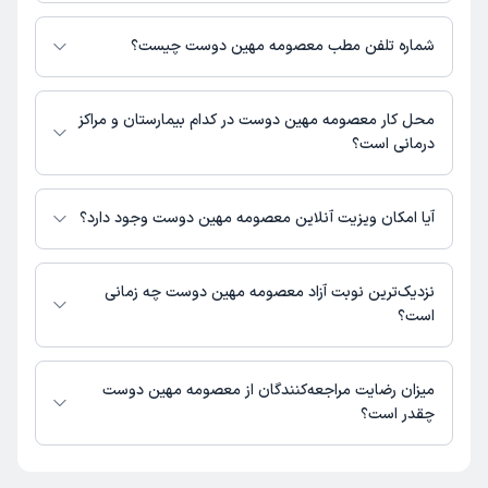
معصومه مهین دوست 1 مطب فعال دارند. آدرس مطب‌های معصومه مهین
دوست به شرح زیر است.
شماره تلفن مطب معصومه مهین دوست چیست؟
تهران، خیابان پاسداران، خیابان بوستان هشتم، پلاک 146، طبقه 4، واحد 8
مطب خیابان پاسداران : 02122797689
محل کار معصومه مهین دوست در کدام بیمارستان و مراکز
درمانی است؟
اطلاعاتی درباره محل فعالیت معصومه مهین دوست در مراکز درمانی در دسترس
نیست.
آیا امکان ویزیت آنلاین معصومه مهین دوست وجود دارد؟
در حال حاضر معصومه مهین دوست مشاوره پزشکی تلفنی فعال دارند.
نزدیک‌ترین نوبت آزاد معصومه مهین دوست چه زمانی
است؟
معصومه مهین دوست از روز دوشنبه 19 مرداد 1405 بیمار جدید می‌پذیرند.
میزان رضایت مراجعه‌کنندگان از معصومه مهین دوست
چقدر است؟
تا کنون 2 نفر به معصومه مهین دوست رای داده‌اند. میانگین امتیازی معصومه
مهین دوست 5 از 5 است.