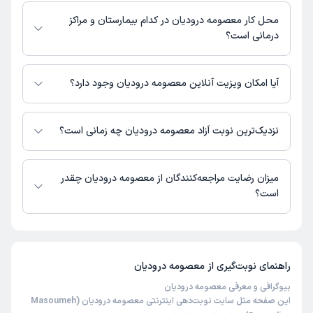
مطب تهران : شماره تماس مطب معصومه درودیان در حال حاضر در این
صفحه ثبت نشده است.
محل کار معصومه درودیان در کدام بیمارستان و مراکز
درمانی است؟
اطلاعاتی درباره محل فعالیت معصومه درودیان در مراکز درمانی در دسترس
نیست.
آیا امکان ویزیت آنلاین معصومه درودیان وجود دارد؟
در حال حاضر اطلاعاتی درباره ارائه ویزیت آنلاین توسط معصومه درودیان در
دسترس نیست. برای دریافت اطلاعات دقیق‌تر، لطفاً با مطب تماس بگیرید.
نزدیک‌ترین نوبت آزاد معصومه درودیان چه زمانی است؟
زمان نوبت‌دهی و پذیرش بیماران با هماهنگی مطب مشخص می‌شود.
میزان رضایت مراجعه‌کنندگان از معصومه درودیان چقدر
است؟
تاکنون امتیازی به معصومه درودیان داده نشده است.
راهنمای نوبت‌گیری از
معصومه درودیان
بیوگرافی و معرفی معصومه درودیان
این صفحه مثل سایت نوبت‌دهی اینترنتی معصومه درودیان (Masoumeh