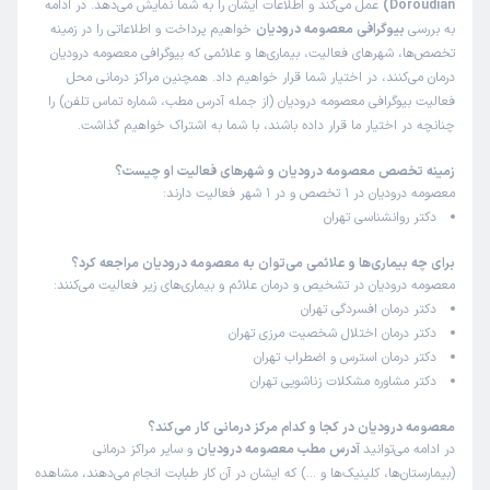
Doroudian)
عمل می‌کند و اطلاعات ایشان را به شما نمایش می‌دهد. در ادامه
به بررسی
بیوگرافی معصومه درودیان
خواهیم پرداخت و اطلاعاتی را در زمینه
تخصص‌ها، شهرهای فعالیت، بیماری‌ها و علائمی که بیوگرافی معصومه درودیان
درمان می‌کنند، در اختیار شما قرار خواهیم داد. همچنین مراکز درمانی محل
فعالیت بیوگرافی معصومه درودیان (از جمله آدرس مطب، شماره تماس تلفن) را
چنانچه در اختیار ما قرار داده باشند، با شما به اشتراک خواهیم گذاشت.
زمینه تخصص معصومه درودیان و شهرهای فعالیت او چیست؟
معصومه درودیان در 1 تخصص و در 1 شهر فعالیت دارند:
دکتر روانشناسی تهران
برای چه بیماری‌ها و علائمی می‌توان به معصومه درودیان مراجعه کرد؟
معصومه درودیان در تشخیص و درمان علائم و بیماری‌های زیر فعالیت می‌کنند:
دکتر درمان افسردگی تهران
دکتر درمان اختلال شخصیت مرزی تهران
دکتر درمان استرس و اضطراب تهران
دکتر مشاوره مشکلات زناشویی تهران
معصومه درودیان در کجا و کدام مرکز درمانی کار می‌کند؟
در ادامه می‌توانید
آدرس مطب معصومه درودیان
و سایر مراکز درمانی
(بیمارستان‌ها، کلینیک‌ها و …) که ایشان در آن کار طبابت انجام می‌دهند، مشاهده