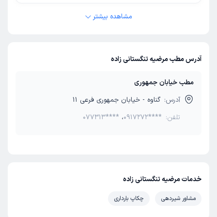
مشاهده بیشتر
آدرس مطب مرضیه تنگستانی زاده
مطب خیابان جمهوری
آدرس:
گناوه - خیابان جمهوری فرعی 11
تلفن:
0917272****
،
077313****
خدمات مرضیه تنگستانی زاده
مشاور شیردهی
چکاپ بارداری