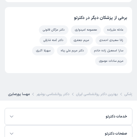
برخی از پزشکان دیگر در دکترتو
عادله علیزاده
معصومه امیدواری
دکتر مژگان قانونی
زانا سعیدی احمدی
مریم جعفری
دکتر آمنه شارقی
سارا اسمعیل زاده خادم
دکتر مریم علی پناه
سهیلا اکبری
مریم سادات موسوی
 پزشکی
بهترین دکتر روانشناسی ایران
دکتر روانشناسی بوشهر
مهسا پورصابری
خدمات دکترتو
صفحات دکترتو