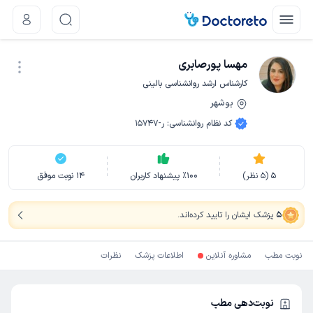
مهسا پورصابری
کارشناس ارشد روانشناسی بالینی
بوشهر
نوبت اینترنتی
کد نظام روانشناسی
:
ر-15747
5
(
5
نظر)
100
٪
پیشنهاد کاربران
14
نوبت موفق
5
پزشک ایشان را تایید کرده‌اند
.
نوبت مطب
مشاوره آنلاین
اطلاعات پزشک
نظرات
نوبت‌دهی مطب