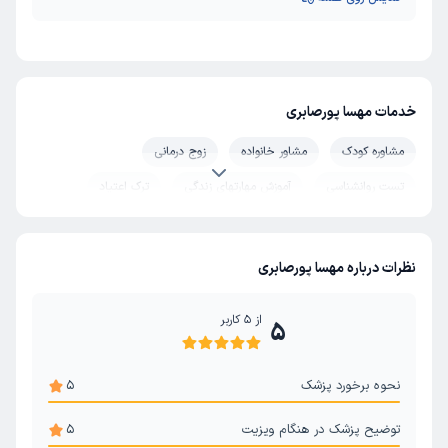
خدمات مهسا پورصابری
مشاوره کودک
مشاور خانواده
زوج درمانی
تست روانشناسی
آموزش مهارتهای زندگی
ترک اعتیاد
روانکاوی
مشاوره مدیریت خشم
مشاوره رفتار درمانی
مشاوره طلاق
مشاوره حل تعارض ازدواج
مشاوره قبل ازدواج
نظرات درباره مهسا پورصابری
سلامت و بهداشت روان
روان درمانی
روانشناسی بالینی
از
5
کاربر
5
نحوه برخورد پزشک
5
توضیح پزشک در هنگام ویزیت
5