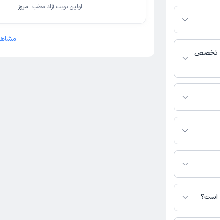
م دکترتو باشند،
اولین نوبت آزاد مطب:
امروز
فعال بودن پروفایل
اس، برنامه حضور
 پزشکی و
مشاهد
یی تخصص
الیت می‌کنند.
رید.
 نیست. برای
ده است.
ی است؟
س نیست.