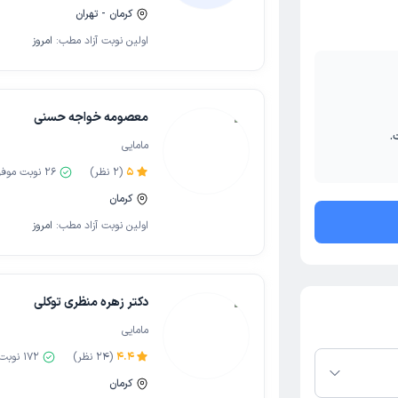
کرمان - تهران
اولین نوبت آزاد مطب:
امروز
معصومه خواجه حسنی
.
مامایی
5
(
2
نظر)
26
نوبت موف
کرمان
اولین نوبت آزاد مطب:
امروز
دکتر زهره منظری توکلی
مامایی
4.4
(
24
نظر)
172
نوبت 
کرمان