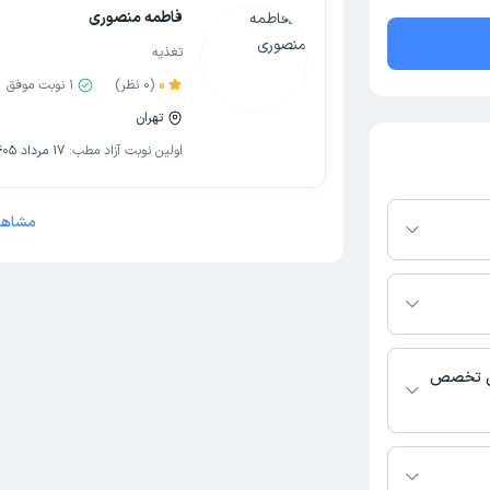
فاطمه منصوری
تغذیه
0
(
0
نظر)
1
نوبت موفق
تهران
اولین نوبت آزاد مطب:
17 مرداد 1405
مشاهد
رم دکترتو باشند،
فعال بودن پروفایل
اس، برنامه حضور
 پزشکی و
یی تخصص
الیت می‌کنند.