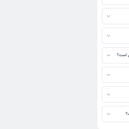
رید.
ین صفحه ثبت
ی است؟
س نیست.
د در دسترس نیست.
؟