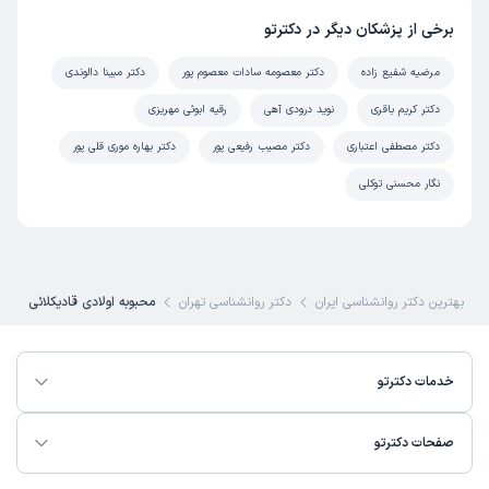
برخی از پزشکان دیگر در دکترتو
مرضیه شفیع زاده
دکتر معصومه سادات معصوم پور
دکتر مبینا دالوندی
دکتر کریم باقری
نوید درودی آهی
رقیه ابوئی مهریزی
دکتر مصطفی اعتباری
دکتر مصیب رفیعی پور
دکتر بهاره موری قلی پور
نگار محسنی توکلی
بهترین دکتر روانشناسی ایران
دکتر روانشناسی تهران
محبوبه اولادی قادیکلائی
خدمات دکترتو
صفحات دکترتو