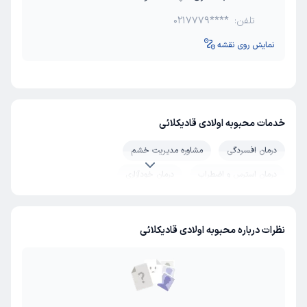
تلفن:
0217779****
نمایش روی نقشه
خدمات محبوبه اولادی قادیکلائی
درمان افسردگی
مشاوره مدیریت خشم
درمان استرس و اضطراب
درمان خودآزاری
نظرات درباره محبوبه اولادی قادیکلائی