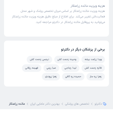
هزینه ویزیت مائده زراعتکار
هزینه ویزیت مائده زراعتکار بر اساس میزان تخصص پزشک و شهر محل
فعالیت‌اش تغییر می‌کند. برای اطلاع از مبلغ دقیق هزینه ویزیت مائده زراعتکار
می‌توانید به پروفایل مائده زراعتکار در دکترتو مراجعه کنید.
برخی از پزشکان دیگر در دکترتو
ویدا زراعت بیشه
وحیده زحمت کش
نرجس زحمت کش
فائزه زحمت کش
لیدا زجاجی
صبا زرعی
فهیمه زرقانی
زهرا زره ساز
حمیده زره کافی
زهرا زروندی
دکترتو
تخصص های پزشکی
بهترین دکتر مامایی ایران
مائده زراعتکار