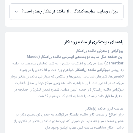
زمان نوبت‌دهی و پذیرش بیماران با هماهنگی مطب مشخص می‌شود.
میزان رضایت مراجعه‌کنندگان از مائده زراعتکار چقدر است؟
تاکنون امتیازی به مائده زراعتکار داده نشده است.
راهنمای نوبت‌گیری از
مائده زراعتکار
بیوگرافی و معرفی مائده زراعتکار
این صفحه مثل سایت نوبت‌دهی اینترنتی مائده زراعتکار (Maede
Zeraatkar)
عمل می‌کند و اطلاعات ایشان را به شما نمایش می‌دهد. در ادامه
به بررسی
بیوگرافی مائده زراعتکار
خواهیم پرداخت و اطلاعاتی را در زمینه
تخصص‌ها، شهرهای فعالیت، بیماری‌ها و علائمی که بیوگرافی مائده زراعتکار درمان
می‌کنند، در اختیار شما قرار خواهیم داد. همچنین مراکز درمانی محل فعالیت
بیوگرافی مائده زراعتکار (از جمله آدرس مطب، شماره تماس تلفن) را چنانچه در
اختیار ما قرار داده باشند، با شما به اشتراک خواهیم گذاشت.
ساعت کاری مائده زراعتکار
برای اطلاع از ساعت کاری مائده زراعتکار می‌توانید به جدول نوبت‌های دکتر در
همین صفحه مراجعه کنید. در صورتی که نوبت‌های مائده زراعتکار در دکترتو باز
باشد، امکان مشاهده ساعت کاری مطب ایشان وجود دارد.