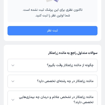
تاکنون نظری برای این پزشک ثبت نشده است.
شما اولین نظر را ثبت کنید.
ثبت نظر
سوالات متداول راجع به مائده زراعتکار
چگونه از مائده زراعتکار وقت بگیرم؟
در صورتی که
مائده زراعتکار
دارای پروفایل فعال و نوبت‌دهی باز در پلتفرم دکترتو
باشند، می‌توانید از طریق این پلتفرم برای دریافت نوبت اقدام کنید. در صورت
مائده زراعتکار در چه رشته‌ای تخصص دارد؟
فعال بودن پروفایل پزشک در دکترتو، امکان مشاهده نوبت‌های آزاد، آدرس مطب،
شماره تماس، برنامه حضور در مطب، تصاویر پزشک، ساعات کاری و سایر اطلاعات
مائده زراعتکار در رشته‌های زیر (پیراپزشکی) تخصص دارند:
مرتبط با خدمات پزشکی و نوبت‌گیری ممکن است در پروفایل ایشان در دکترتو در
مامایی
مائده زراعتکار در تشخص علائم و درمان چه بیماری‌هایی
دسترس باشد
تخصص دارند؟