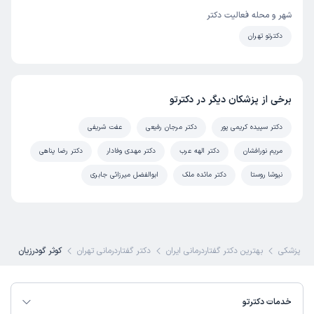
شهر و محله فعالیت دکتر
دکترتو تهران
برخی از پزشکان دیگر در دکترتو
دکتر سپیده کریمی پور
دکتر مرجان رفیعی
عفت شریفی
مریم نورافشان
دکتر الهه عرب
دکتر مهدی وفادار
دکتر رضا پناهی
نیوشا روستا
دکتر مائده ملک
ابوالفضل میرزائی جابری
ی پزشکی
بهترین دکتر گفتاردرمانی ایران
دکتر گفتاردرمانی تهران
کوثر گودرزیان
خدمات دکترتو