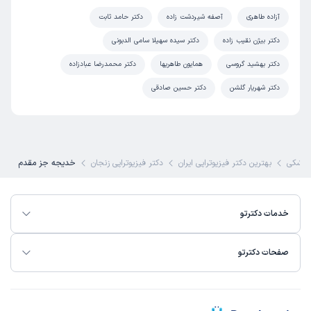
آزاده طاهری
آصفه شیردشت زاده
دکتر حامد ثابت
دکتر بیژن نقیب زاده
دکتر سیده سهیلا سامی الدبونی
دکتر بهشید گروسی
همایون طاهریها
دکتر محمدرضا عبادزاده
دکتر شهریار گلشن
دکتر حسین صادقی
پزشکی
بهترین دکتر فیزیوتراپی ایران
دکتر فیزیوتراپی زنجان
خدیجه جز مقدم
خدمات دکترتو
صفحات دکترتو