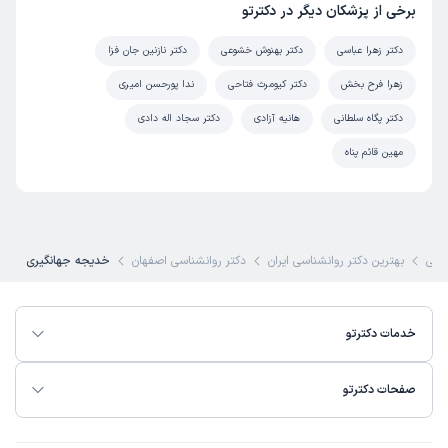
برخی از پزشکان دیگر در دکترتو
دکتر زهرا عباسی
دکتر بهنوش خشوعی
دکتر نازنین جان فزا
زهرا فرح بخش
دکتر کیومرث فتاحی
ندا پورحسن امیری
دکتر پگاه سلطانی
هانیه آزادی
دکتر سجاد اله دادی
مهین قائم پناه
شکی
بهترین دکتر روانشناسی ایران
دکتر روانشناسی اصفهان
خدیجه جهانگیری
خدمات دکترتو
صفحات دکترتو