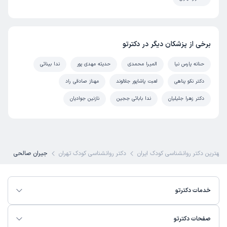
برخی از پزشکان دیگر در دکترتو
حنانه پارس نیا
المیرا محمدی
حدیثه مهدی پور
ندا بینائی
دکتر نکو پناهی
لعبت پاشاپور جلالوند
مهناز صادقی راد
دکتر زهرا جلیلیان
ندا بابائی ججین
نازنین جوادیان
بهترین دکتر روانشناسی کودک ایران
دکتر روانشناسی کودک تهران
جیران صالحی
خدمات دکترتو
صفحات دکترتو