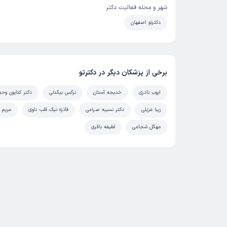
شهر و محله فعالیت دکتر
دکترتو اصفهان
برخی از پزشکان دیگر در دکترتو
ایوب نادری
خدیجه آستان
نرگس بیگدلی
دکتر کتایون وح
زیبا غزیلی
دکتر نسیبه صرامی
فائزه نیک قلب ناوی
مریم 
مهگل شجاعی
لطیفه باقری