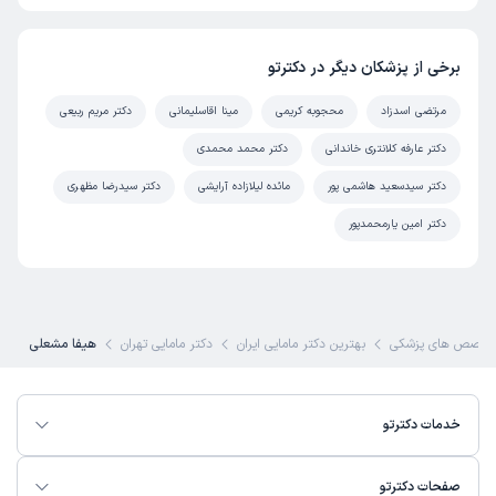
برخی از پزشکان دیگر در دکترتو
مرتضی اسدزاد
محجوبه کریمی
مینا اقاسلیمانی
دکتر مریم ربیعی
دکتر عارفه کلانتری خاندانی
دکتر محمد محمدی
دکتر سیدسعید هاشمی پور
مائده لیلازاده آرایشی
دکتر سیدرضا مظهری
دکتر امین یارمحمدپور
تخصص های پزشکی
بهترین دکتر مامایی ایران
دکتر مامایی تهران
هیفا مشعلی
خدمات دکترتو
صفحات دکترتو