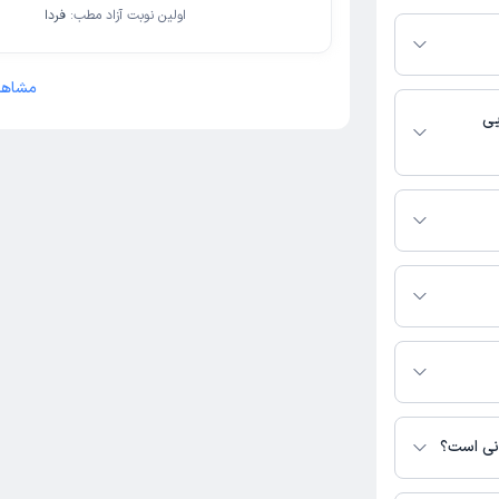
تفرم دکترتو
اولین نوبت آزاد مطب:
فردا
ر صورت فعال بودن
ماره تماس، برنامه
خدمات پزشکی و
مشاهد
یی
مانی فعالیت
گیرید.
رس نیست. برای
 نشده است.
انی است؟
سترس نیست.