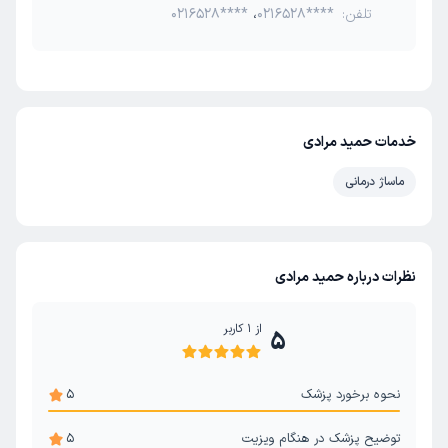
تلفن:
0216528****
،
0216528****
خدمات حمید مرادی
ماساژ درمانی
نظرات درباره حمید مرادی
از
1
کاربر
5
نحوه برخورد پزشک
5
توضیح پزشک در هنگام ویزیت
5