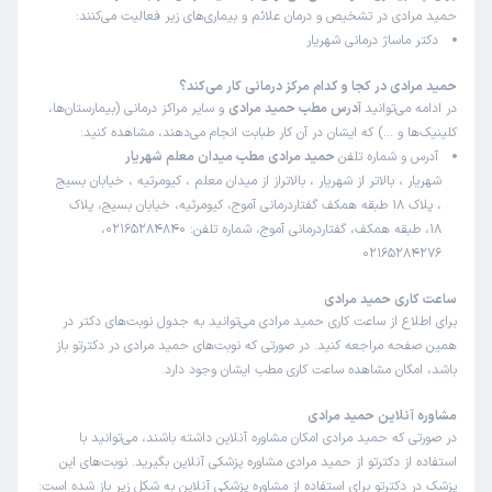
حمید مرادی در تشخیص و درمان علائم و بیماری‌های زیر فعالیت می‌کنند:
دکتر ماساژ درمانی شهریار
حمید مرادی در کجا و کدام مرکز درمانی کار می‌کند؟
در ادامه می‌توانید
آدرس مطب حمید مرادی
و سایر مراکز درمانی (بیمارستان‌ها،
کلینیک‌ها و …) که ایشان در آن کار طبابت انجام می‌دهند، مشاهده کنید:
آدرس و شماره تلفن
حمید مرادی مطب میدان معلم شهریار
شهریار ، بالاتر از شهریار ، بالاتراز از میدان معلم ، کیومرثیه ، خیابان بسیج
، پلاک 18 طبقه همکف گفتاردرمانی آموج، کیومرثیه، خیابان بسیج، پلاک
18، طبقه همکف، گفتاردرمانی آموج، شماره تلفن: 02165284840،
02165284276
ساعت کاری حمید مرادی
برای اطلاع از ساعت کاری حمید مرادی می‌توانید به جدول نوبت‌های دکتر در
همین صفحه مراجعه کنید. در صورتی که نوبت‌های حمید مرادی در دکترتو باز
باشد، امکان مشاهده ساعت کاری مطب ایشان وجود دارد.
مشاوره آنلاین حمید مرادی
در صورتی که حمید مرادی امکان مشاوره آنلاین داشته باشند، می‌توانید با
استفاده از دکترتو از حمید مرادی مشاوره پزشکی آنلاین بگیرید. نوبت‌های این
پزشک در دکترتو برای استفاده از مشاوره پزشکی آنلاین به شکل زیر باز شده است: