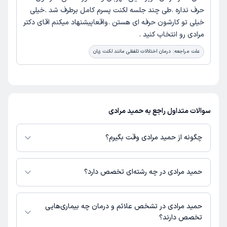
حرف نداره .طی چند جلسه لکنت پسرم کامل برطرف شد .خیلی
خیلی تو کارشون حرفه ای هستن .واقعا‌پیشنهاد میکنم اقای دکتر
مرادی رو انتخاب کنید .
علت مراجعه:
درمان اختلالات تلفظی مانند لکنت زبان
سوالات متداول راجع به حمید مرادی
چگونه از حمید مرادی وقت بگیرم؟
در صورتی که
حمید مرادی
دارای پروفایل فعال و نوبت‌دهی باز در پلتفرم دکترتو
باشند، می‌توانید از طریق این پلتفرم برای دریافت نوبت اقدام کنید. در صورت
حمید مرادی در چه رشته‌ای تخصص دارد؟
فعال بودن پروفایل پزشک در دکترتو، امکان مشاهده نوبت‌های آزاد، آدرس مطب،
شماره تماس، برنامه حضور در مطب، تصاویر پزشک، ساعات کاری و سایر اطلاعات
حمید مرادی در رشته‌های زیر (پیراپزشکی) تخصص دارند:
مرتبط با خدمات پزشکی و نوبت‌گیری ممکن است در پروفایل ایشان در دکترتو در
گفتاردرمانی
حمید مرادی در تشخص علائم و درمان چه بیماری‌هایی
دسترس باشد
تخصص دارند؟