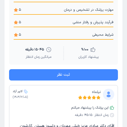
مهارت پزشک در تشخیص و درمان
5
فرآیند پذیرش و رفتار منشی
5
شرایط محیطی
5
100
%
15-45 دقیقه
پیشنهاد کاربران
میانگین زمان انتظار
ثبت نظر
نیلماه
کاربر آزاد
)
1404/12/05
(
این پزشک را پیشنهاد میکنم
زمان انتظار:
15-45 دقیقه
اقای دکتر مرادی عزیز خیلی مهربان و دلسوز هستن .کارشون