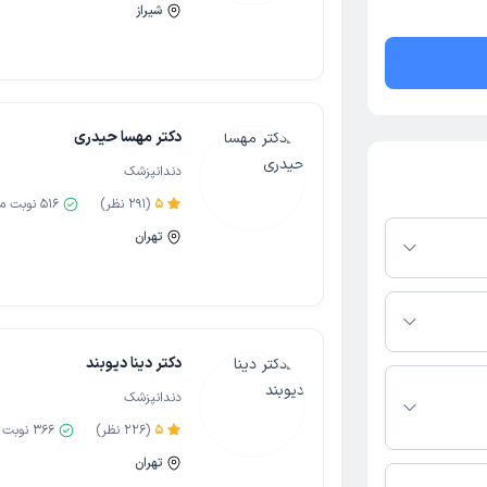
شیراز
دکتر مهسا حیدری
دندانپزشک
5
(
291
نظر)
516
نوبت م
تهران
 باز در پلتفرم
کنید. در صورت فعال
مطب، شماره تماس،
بط با خدمات
دکتر دینا دیوبند
د:
 باشد
دندانپزشک
5
(
226
نظر)
366
نوبت 
 با دندانپزشک
تهران