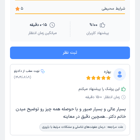
شرایط محیطی
5
100
%
0-15 دقیقه
پیشنهاد کاربران
میانگین زمان انتظار
ثبت نظر
بهاره
نوبت مطب از دکترتو
)
1404/06/09
(
این پزشک را پیشنهاد میکنم
زمان انتظار:
0-15 دقیقه
بسیار عالی و بسیار صبور و با حوصله همه چیز رو توضیح میدن
خانم دکتر...همچین دقیق در معاینه
علت مراجعه:
درمان عفونت‌های تناسلی و مشکلات مرتبط با باروری