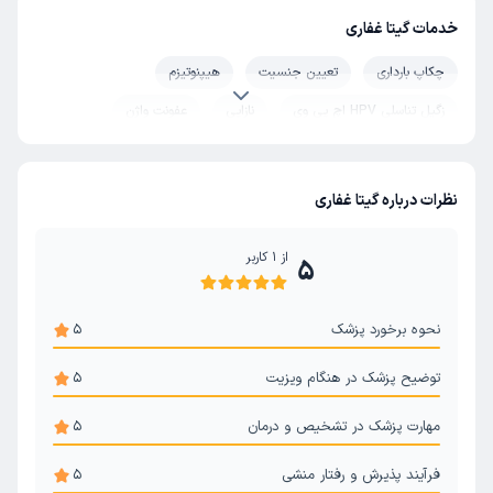
خدمات گیتا غفاری
چکاپ بارداری
تعیین جنسیت
هیپنوتیزم
زگیل تناسلی HPV اچ پی وی
نازایی
عفونت واژن
نظرات درباره گیتا غفاری
از
1
کاربر
5
نحوه برخورد پزشک
5
توضیح پزشک در هنگام ویزیت
5
مهارت پزشک در تشخیص و درمان
5
فرآیند پذیرش و رفتار منشی
5