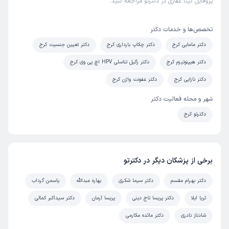
پروفایل گیتا غفاری در دکترتو مراجعه کنید.
تخصص‌ها و خدمات دکتر
دکتر مامایی کرج
دکتر چکاپ بارداری کرج
دکتر تعیین جنسیت کرج
دکتر هیپنوتیزم کرج
دکتر زگیل تناسلی HPV اچ پی وی کرج
دکتر نازایی کرج
دکتر عفونت واژن کرج
شهر و محله فعالیت دکتر
دکترتو کرج
برخی از پزشکان دیگر در دکترتو
دکتر بهرام مقسم
دکتر سیما شکری
بهاره عبدالله
یاسمن گرداب
ثریا ایلا
دکتر پریسا تاج دینی
پریسا آرمان
دکتر سیداکبر کمالی
شادناز نادری
دکتر مائده مکارمی