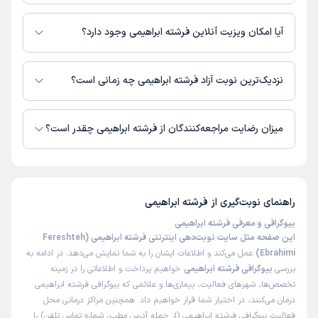
اطلاعاتی درباره محل فعالیت فرشته ابراهیمی در مراکز درمانی در دسترس نیست.
آیا امکان ویزیت آنلاین فرشته ابراهیمی وجود دارد؟
در حال حاضر اطلاعاتی درباره ارائه ویزیت آنلاین توسط فرشته ابراهیمی در
دسترس نیست. برای دریافت اطلاعات دقیق‌تر، لطفاً با مطب تماس بگیرید.
نزدیک‌ترین نوبت آزاد فرشته ابراهیمی چه زمانی است؟
زمان نوبت‌دهی و پذیرش بیماران با هماهنگی مطب مشخص می‌شود.
میزان رضایت مراجعه‌کنندگان از فرشته ابراهیمی چقدر است؟
تاکنون امتیازی به فرشته ابراهیمی داده نشده است.
راهنمای نوبت‌گیری از
فرشته ابراهیمی
بیوگرافی و معرفی فرشته ابراهیمی
این صفحه مثل سایت نوبت‌دهی اینترنتی فرشته ابراهیمی (Fereshteh
Ebrahimi)
عمل می‌کند و اطلاعات ایشان را به شما نمایش می‌دهد. در ادامه به
بررسی
بیوگرافی فرشته ابراهیمی
خواهیم پرداخت و اطلاعاتی را در زمینه
تخصص‌ها، شهرهای فعالیت، بیماری‌ها و علائمی که بیوگرافی فرشته ابراهیمی
درمان می‌کنند، در اختیار شما قرار خواهیم داد. همچنین مراکز درمانی محل
فعالیت بیوگرافی فرشته ابراهیمی (از جمله آدرس مطب، شماره تماس تلفن) را