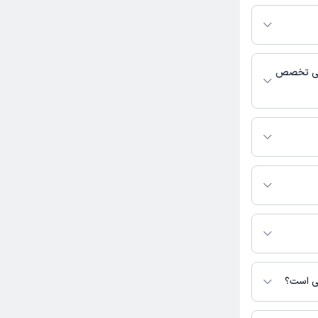
رم دکترتو باشند،
فعال بودن پروفایل
اس، برنامه حضور
 پزشکی و
ایی تخصص
عالیت می‌کنند.
رید.
نی است؟
س نیست.