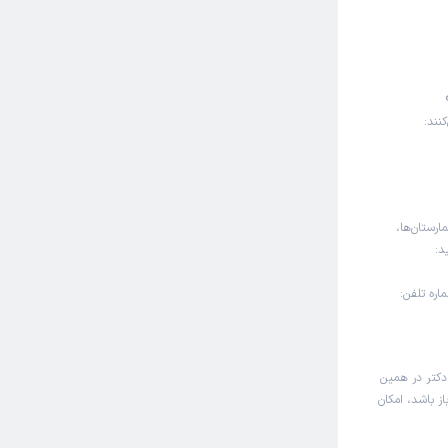
نند:
ارستان‌ها،
د:
ره تلفن:
دکتر در همین
ز باشد، امکان