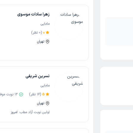
زهرا سادات موسوی
مامایی
0
(
0
نظر)
تهران
نسرین شریفی
مامایی
5
(
16
نظر)
12
نوبت موف
تهران
اولین نوبت آزاد مطب:
امروز