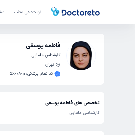
نوبت‌دهی مطب
مشا
فاطمه یوسفی
کارشناس مامایی
تهران
کد نظام پزشکی
:
م-56608
تخصص های فاطمه یوسفی
کارشناسی مامایی